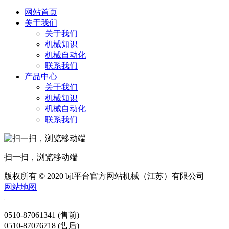
网站首页
关于我们
关于我们
机械知识
机械自动化
联系我们
产品中心
关于我们
机械知识
机械自动化
联系我们
扫一扫，浏览移动端
版权所有 © 2020 bjl平台官方网站机械（江苏）有限公司
网站地图
0510-87061341 (售前)
0510-87076718 (售后)