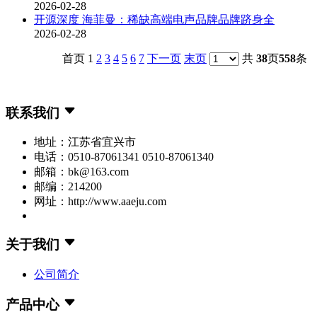
2026-02-28
开源深度 海菲曼：稀缺高端电声品牌品牌跻身全
2026-02-28
首页 1
2
3
4
5
6
7
下一页
末页
共
38
页
558
条
联系我们
地址：江苏省宜兴市
电话：0510-87061341 0510-87061340
邮箱：bk@163.com
邮编：214200
网址：http://www.aaeju.com
关于我们
公司简介
产品中心