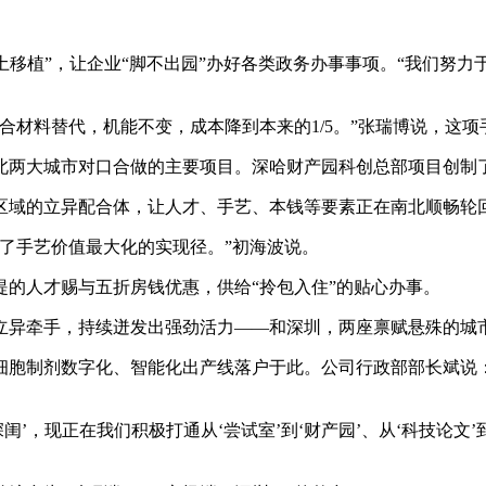
带土移植”，让企业“脚不出园”办好各类政务办事事项。“我们努
材料替代，机能不变，成本降到本来的1/5。”张瑞博说，这项
大城市对口合做的主要项目。深哈财产园科创总部项目创制了“
域的立异配合体，让人才、手艺、本钱等要素正在南北顺畅轮
了手艺价值最大化的实现径。”初海波说。
的人才赐与五折房钱优惠，供给“拎包入住”的贴心办事。
立异牵手，持续迸发出强劲活力——和深圳，两座禀赋悬殊的城
制剂数字化、智能化出产线落户于此。公司行政部部长斌说：
，现正在我们积极打通从‘尝试室’到‘财产园’、从‘科技论文’