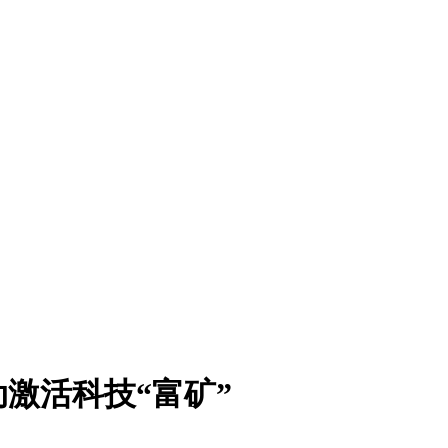
动激活科技“富矿”