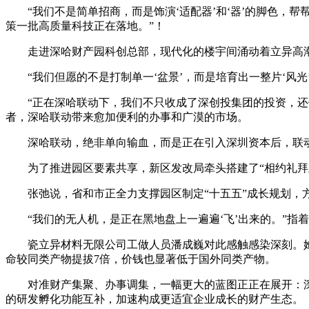
“我们不是简单招商，而是饰演‘适配器’和‘器’的脚色，帮
策一批高质量科技正在落地。”！
走进深哈财产园科创总部，现代化的楼宇间涌动着立异高潮
“我们但愿的不是打制单一‘盆景’，而是培育出一整片‘风光
“正在深哈联动下，我们不只收成了深创投集团的投资，还借
者，深哈联动带来愈加便利的办事和广漠的市场。
深哈联动，绝非单向输血，而是正在引入深圳资本后，联动
为了推进园区要素共享，新区发改局牵头搭建了“相约礼拜五
张弛说，省和市正全力支撑园区制定“十五五”成长规划，方
“我们的无人机，是正在黑地盘上一遍遍‘飞’出来的。”指
瓷立异材料无限公司工做人员潘成巍对此感触感染深刻。她说
命较同类产物提拔7倍，价钱也显著低于国外同类产物。
对准财产集聚、办事调集，一幅更大的蓝图正正在展开：深哈
的研发孵化功能互补，加速构成更适宜企业成长的财产生态。