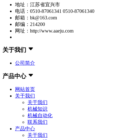
地址：江苏省宜兴市
电话：0510-87061341 0510-87061340
邮箱：bk@163.com
邮编：214200
网址：http://www.aaeju.com
关于我们
公司简介
产品中心
网站首页
关于我们
关于我们
机械知识
机械自动化
联系我们
产品中心
关于我们