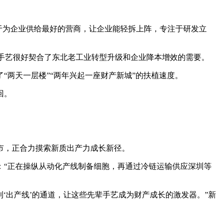
力于为企业供给最好的营商，让企业能轻拆上阵，专注于研发立
手艺很好契合了东北老工业转型升级和企业降本增效的需要。
两天一层楼”“两年兴起一座财产新城”的扶植速度。
回。
市，正合力摸索新质出产力成长新径。
“正在操纵从动化产线制备细胞，再通过冷链运输供应深圳等
到‘出产线’的通道，让这些先辈手艺成为财产成长的激发器。”新