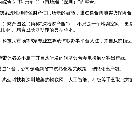
合为“科研端（）+市场端（深圳）”的整合。
策源地和特色财产使用场景的潜能，通过整合两地劣势保障合
（）财产园区（简称“深哈财产园”），不只是一个地舆空间，更
创协同、培育成长新动能的典型样本。
技大市场等8家专业立异载体取办事平台入驻，并自从扶植运营
带记者参不雅了其自从研发的铜基银合金电接触材料出产线。
过平台，公司领会到省中试熟化相关政策，智能化出产线。
惠达科技将深圳堆集的物联网、人工智能、斗极等手艺取北方的