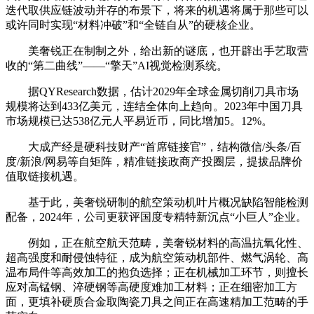
迭代取供应链波动并存的布景下，将来的机遇将属于那些可以
或许同时实现“材料冲破”和“全链自从”的硬核企业。
美奢锐正在制制之外，给出新的谜底，也开辟出手艺取营
收的“第二曲线”——“擎天”AI视觉检测系统。
据QYResearch数据，估计2029年全球金属切削刀具市场
规模将达到433亿美元，连结全体向上趋向。2023年中国刀具
市场规模已达538亿元人平易近币，同比增加5。12%。
大成产经是硬科技财产“首席链接官”，结构微信/头条/百
度/新浪/网易等自矩阵，精准链接政商产投圈层，提拔品牌价
值取链接机遇。
基于此，美奢锐研制的航空策动机叶片概况缺陷智能检测
配备，2024年，公司更获评国度专精特新沉点“小巨人”企业。
例如，正在航空航天范畴，美奢锐材料的高温抗氧化性、
超高强度和耐侵蚀特征，成为航空策动机部件、燃气涡轮、高
温布局件等高效加工的抱负选择；正在机械加工环节，则擅长
应对高锰钢、淬硬钢等高硬度难加工材料；正在细密加工方
面，更填补硬质合金取陶瓷刀具之间正在高速精加工范畴的手