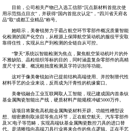
目前，公司相关产物已入选工信部“沉点新材料首批次使
用示范指点目次”，并获得“国内首批次认定”，“四川省天府名
品”取“成都工业精品”称号。
她暗示，美奢锐努力于霸占航空环节零部件概况质量智能
化检测的国产化空白，从根源上保障航空策动机的服役平安取
靠得住性，实现从出产到检测的全链自从可控。
“擎天”系统以智能检测为焦点，聚焦航空策动机叶片的外
不雅缺陷、晶粒组织等标的目的，同时涵盖复杂零部件的高精
度尺寸丈量、概况粗拙度检测及字符识别等功能。
这对于像美奢锐如许已提前结构高端使用、并控制替代性
材料手艺的企业来说，反而成为汗青性的机缘窗口。
美奢锐融合工业互联网取人工智能，现已建成国内首条钛
基金属陶瓷智能出产线，硬质材料产能规模冲破5000万件。
该项目将聚焦高机能金属陶瓷材料开辟、功能性槽型设
想、细密磨削取涂层等焦点环节，正在航空航天、汽车零部件
及3C电子等范畴，实现高端钛基金属陶瓷数控刀具的进口替
代。是清晰指向高端刀具行业将来合作的焦点逻辑。正在手艺