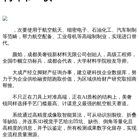
，次要使用于航空航天、细密电子、石油化工、汽车制制
等范畴，帮力航空配备、工业母机等高端制制业，实现进口替
代。
颜焰，成都美奢锐新材料无限公司创始人，高级工程师，
全国巾帼立功标兵，成都会代表，大学材料学院校友导师。
大成产经立脚财产征询办事，建立硬科技企业数据库，努
力于为企业供给融资陪跑取价值，为区域供给财产研究取招商
帮推。
不只正在刀具上对准高端，正在AI质检的结构上，美奢
锐同样选择手艺门槛最高、计谋意义最强的航空航天赛道。
系统通过高精度成像取智能算法，可从动识别裂纹、折叠
等缺陷，并连系3D视觉手艺给出凹坑、缺伤、倒角等量化且
高精度的消息，并予以鉴定，所有检测成果数字化留存，实现
全流程质量溯源。