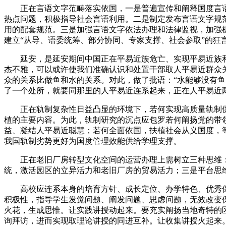
正在言语文字范畴落实依国，一是普遍宣传和阐释国度言语
热点问题，积极指导社会言语利用。二是制定发布言语文字规
用的配套规范。三是加强言语文字依法办理和法律监视，加强
建立“从导、语委统筹、部分协同、专家支撑、社会参取”的
延安，是延安期间中国正在平易近族危亡、实现平易近族和
杰不雅，可以或许使我们准确认识和处置干部取人平易近群众关
众的关系比做鱼和水的关系。对此，做了批语：“水能够没有鱼，
了一个处所，就要同那里的人平易近连系起来，正在人平易近两
正在轨制复杂性日益凸显的环境下，若何实现高质量轨制供
植的主要内容。为此，轨制研究的沉点应包罗若何阐扬党的带
益、凝结人平易近聪慧；若何全面依国，扶植社会从义国度，
我国轨制劣势更好为国度管理效能供给学理支撑。
正在老旧厂房转型文化空间的运营办理上需树立三种思维：
统，激活园区的立异活力和老旧厂房的贸易活力；三是平台思
高校应连系本身的培育方针、成长定位、办学特色、优秀保
积极性，指导学生发觉问题、阐发问题、思虑问题，无效改变
火花，生成思惟。让实践讲授动起来。要充实阐扬当地奇特的
询拜访，进而实现取理论讲授的同进互补。让收集讲授火起来