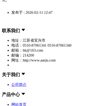
发布于 : 2026-02-11 12:47
联系我们
地址：江苏省宜兴市
电话：0510-87061341 0510-87061340
邮箱：bk@163.com
邮编：214200
网址：http://www.aaeju.com
关于我们
公司简介
产品中心
网站首页