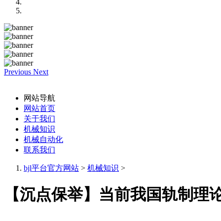
Previous
Next
网站导航
网站首页
关于我们
机械知识
机械自动化
联系我们
bjl平台官方网站
>
机械知识
>
【沉点保举】当前我国轨制理