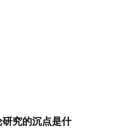
论研究的沉点是什