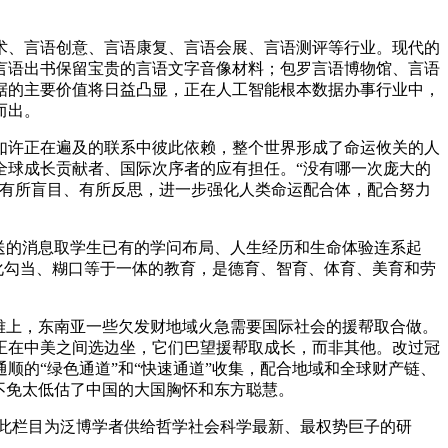
、言语创意、言语康复、言语会展、言语测评等行业。现代的
言语出书保留宝贵的言语文字音像材料；包罗言语博物馆、言语
据的主要价值将日益凸显，正在人工智能根本数据办事行业中，
而出。
许正在遍及的联系中彼此依赖，整个世界形成了命运攸关的人
全球成长贡献者、国际次序者的应有担任。“没有哪一次庞大的
中有所盲目、有所反思，进一步强化人类命运配合体，配合努力
送的消息取学生已有的学问布局、人生经历和生命体验连系起
化勾当、糊口等于一体的教育，是德育、智育、体育、美育和劳
。
雅上，东南亚一些欠发财地域火急需要国际社会的援帮取合做。
正在中美之间选边坐，它们巴望援帮取成长，而非其他。改过冠
的“绿色通道”和“快速通道”收集，配合地域和全球财产链、
不免太低估了中国的大国胸怀和东方聪慧。
借此栏目为泛博学者供给哲学社会科学最新、最权势巨子的研