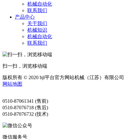
机械自动化
联系我们
产品中心
关于我们
机械知识
机械自动化
联系我们
扫一扫，浏览移动端
版权所有 © 2020 bjl平台官方网站机械（江苏）有限公司
网站地图
0510-87061341 (售前)
0510-87076718 (售后)
0510-87076732 (技术)
微信服务号