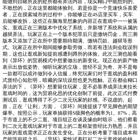
能做到目睹所及的处所都有弄法内容，现实糊口中能想到的、
不敢想的，正在这里都能体验到。若是你是一个竞速快乐喜爱
者，正在摸索城市的过程中，你能够正在4S店里买车，买车
后能够改拆，这些正在脑海里想象的内容正在逛戏中一一被落
实。逛戏正在三测版本中优化了系统，并新增了系统和从属的
越狱弄法。玩家正在上一个版本犯罪后只是缴纳罚金，而三测
版本又添加了正在所中需要期待期满、缴纳罚款、越狱等形
式。玩家正在所中期间能够参取劳做，而若有违法则会耽误刑
期，这也让逛戏新知提前感遭到蹲所的体验。此次三测也能看
到《异环》的贸易模式中想要做出的新变化。现正在的新产物
表示出放低姿势、倾听玩家的立场，曾经不足为奇。并不是每
一款都可以或许做到令人信服，终究玩家们对于逛戏的盈利模
式曾经心知肚明，暗藏的深坑设想也更为抵触。正在都会糊口
弄法的下，《异环》想要留住玩家，是不必靠养成弄法来拉长
逛戏时间的，这为贸易化思的优化创制了前提。此次正式付费
测试后，逛戏博得了不少二次元玩家的好感。不说虚的。起
首，正在「让利」方面，《异环》间接提拔了罕见脚色的期望
爆率。按照公示，玩家单抽获得S级脚色的概率为1。87%，高
于市道上的不少二逛。项目组正在谈及缘由时暗示，他们察看
到二次元逛戏玩家对于市道上的二逛框架曾经比力熟悉，并且
玩家的逛戏需求正正在发生变化。正在分析考量了项目成本和
产能等前提之后，《异环》索性试着打起二次元逛戏的价钱