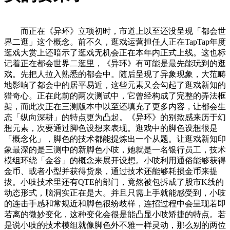
而正在《异环》立项初时，市道上以至还没呈现「都会世
界二逛」这个概念。前不久，逛戏运营担任人正在TapTap年度
逛戏大赏上还暗示了逛戏无机会正在本年内正式上线。这也标
记着正在都会世界二逛里，《异环》有可能是最先能玩到的逛
戏。先把人拉入熟悉的都会中。随后呈现了异象现象，大范畴
地影响了都会中的居平易近，这些元素又会勾起了逛戏新知的
猎奇心。正在此前的两次测试中，它曾经构成了完整的弄法框
架，而此次正在三测版本中以至还填充了更多内容，让都会生
态「纵向深耕」的特点更为凸起。《异环》的别致感来历于幻
想元素，次要通过脚色设想来表现。逛戏中的脚色设想很是
「概念化」，脚色的技术都能提炼出一个从题。让逛戏新知印
象最深的是三测中的新脚色小吱，她就是一名银行员工，技术
模组环绕「金谷」的概念来展开设想。小吱利用通俗能够获得
金币、或者小型并获得货泉，通过技术还能够耗损金币来提
拔。小吱技术里还有QTE的部门，竟然被包拆成了股市K线的
动态形式，脑洞实正在是大。并且只需上手就能感受到，小吱
的连击手感和常规近和脚色很纷歧样，连招过程中会呈现若即
若离的微妙变化，这种变化会很是能凸显小吱矫捷的特点。若
是说小吱的技术模组就像脚色外不雅一样灵动，那么别的两位