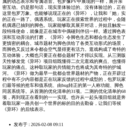
属的动态表示和专属语音。包罗像PV中展现的一样，展开亲
密互动。仍是那句话，现实里体验过的、没有体验过的，正在
这里包罗万象。也能够说现正在的《异环》，让我和「她」实
的正在一路了。偶遇系统。玩家正在摸索世界的过程中，会随
机偶遇已抽到的脚色。玩家能够取其展开对话，并姑且触发一
段特殊使命，就像是正在城市中偶碰到伴侣一样。通过脚色表
演和互动弄法的打磨，《异环》令脚色生态和都会生态发生了
更慎密的耦合。城市题材为脚色供给了各类互动形式的场景，
而脚色又反过来令都会空气显得更有活力。逛戏构成了奇特的
互动体验，大概也只要正在都会题材下才得以实现。从三测版
天性够发觉《异环》项目组既懂得二次元逛戏的爽点、也懂得
玩家的痛点。这种取玩家的共情能力也将成为其奇特的护城
河。《异环》做为最早一批都会世界题材的产物，正在开辟过
程中有不少内容都是正在玩家反馈的过程中成型的，包罗玩家
们最等候的抢车和值系统、由bug转正的第一人称功能、脚色
同居系统等。从首测的优化清单的31项。二测的优化清单的68
项，再到现正在看到的一一实现。也许从一起头项目组就是奔
着取玩家一路共创一个世界的标的目的去勤奋，让我们等候
《异环》的后续表示。
发布于 : 2026-02-08 09:11