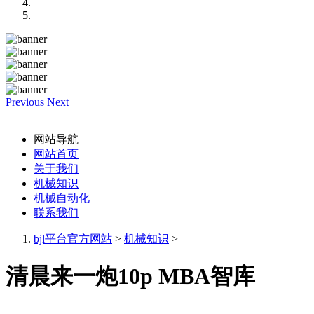
Previous
Next
网站导航
网站首页
关于我们
机械知识
机械自动化
联系我们
bjl平台官方网站
>
机械知识
>
清晨来一炮10p MBA智库