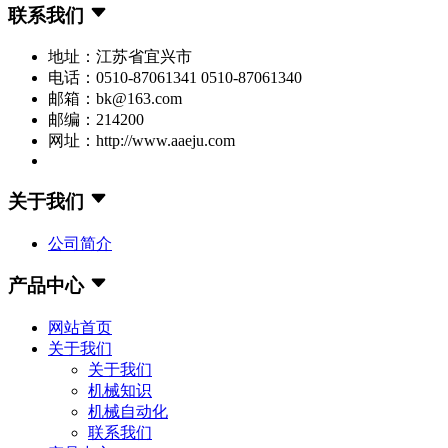
联系我们
地址：江苏省宜兴市
电话：0510-87061341 0510-87061340
邮箱：bk@163.com
邮编：214200
网址：http://www.aaeju.com
关于我们
公司简介
产品中心
网站首页
关于我们
关于我们
机械知识
机械自动化
联系我们