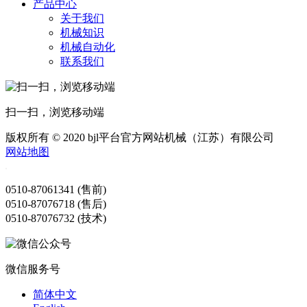
产品中心
关于我们
机械知识
机械自动化
联系我们
扫一扫，浏览移动端
版权所有 © 2020 bjl平台官方网站机械（江苏）有限公司
网站地图
0510-87061341 (售前)
0510-87076718 (售后)
0510-87076732 (技术)
微信服务号
简体中文