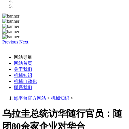
Previous
Next
网站导航
网站首页
关于我们
机械知识
机械自动化
联系我们
bjl平台官方网站
>
机械知识
>
乌拉圭总统访华随行官员：随
团80余家企业对华合