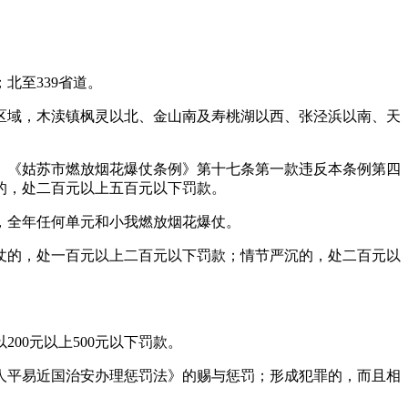
。
至339省道。
域，木渎镇枫灵以北、金山南及寿桃湖以西、张泾浜以南、天
《姑苏市燃放烟花爆仗条例》第十七条第一款违反本条例第四
的，处二百元以上五百元以下罚款。
，全年任何单元和小我燃放烟花爆仗。
的，处一百元以上二百元以下罚款；情节严沉的，处二百元以
00元以上500元以下罚款。
平易近国治安办理惩罚法》的赐与惩罚；形成犯罪的，而且相