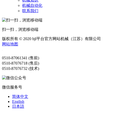
机械知识
机械自动化
联系我们
扫一扫，浏览移动端
版权所有 © 2020 bjl平台官方网站机械（江苏）有限公司
网站地图
0510-87061341 (售前)
0510-87076718 (售后)
0510-87076732 (技术)
微信服务号
简体中文
English
日本語