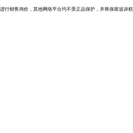
行销售询价，其他网络平台均不受正品保护，并将保留追诉权，购bjl平台