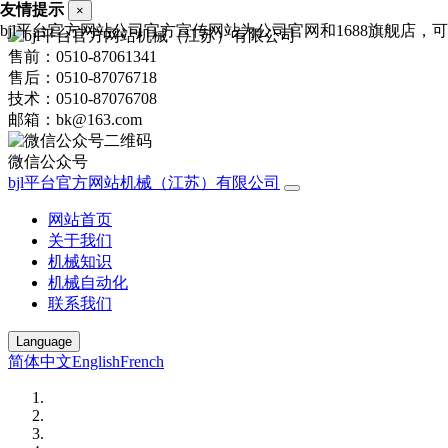
友情提示
×
bjl平台官方网站公司官方宣传网站为公司官网和1688旗舰店，可进
售前：0510-87061341
售后：0510-87076718
技术：0510-87076708
邮箱：bk@163.com
微信公众号
bjl平台官方网站机械（江苏）有限公司
网站首页
关于我们
机械知识
机械自动化
联系我们
Language
简体中文
English
French