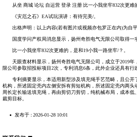
从坐 商城 论坛 自运营 登录 注册 比一小我坐牢832次更难
《灾厄之石》EA试玩演讲：有待完美/。
出格声明：以上内容(若有图片或视频亦包罗正在内)为自平
国度学问产权局消息显示，扬州奇胜电气无限公司取得一项名为“一
比一小我坐牢832次更难的，是和19小我一路坐牢/？。
天眼查材料显示，扬州奇胜电气无限公司，成立于2019年，
限公司参取招投标项目2次，专利消息6条，此外企业还具有行
专利摘要显示，本适用新型涉及填充绳手艺范畴，且公开了
机构，所述固定壳内左侧安拆有剪短机构，所述固定壳内两头
周长定长输送填充绳，再由剪切刀剪切，纯机械布局，成本低
裁剪目标。
发布于 : 2026-01-28 10:01