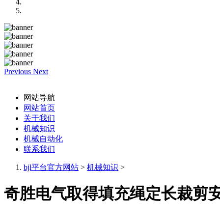
Previous
Next
网站导航
网站首页
关于我们
机械知识
机械自动化
联系我们
bjl平台官方网站
>
机械知识
>
奇胜电气取得填充绳定长裁剪