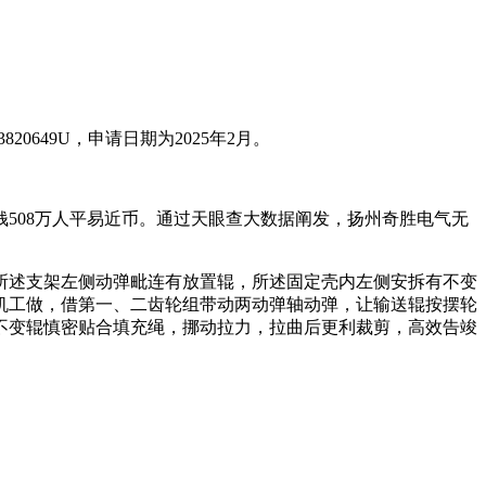
649U，申请日期为2025年2月。
508万人平易近币。通过天眼查大数据阐发，扬州奇胜电气无
述支架左侧动弹毗连有放置辊，所述固定壳内左侧安拆有不变
机工做，借第一、二齿轮组带动两动弹轴动弹，让输送辊按摆轮
不变辊慎密贴合填充绳，挪动拉力，拉曲后更利裁剪，高效告竣