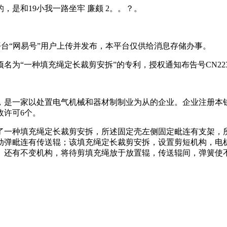
的，是和19小我一路坐牢 廉颇 2。。？。
台“网易号”用户上传并发布，本平台仅供给消息存储办事。
种填充绳定长裁剪安拆”的专利，授权通知布告号CN223820
是一家以处置电气机械和器材制制业为从的企业。企业注册本钱
政许可6个。
一种填充绳定长裁剪安拆，所述固定壳左侧固定毗连有支架，所
动弹毗连有传送辊；该填充绳定长裁剪安拆，设置剪短机构，电
、还有不变机构，将待剪填充绳放于放置辊，传送辊间，弹簧使