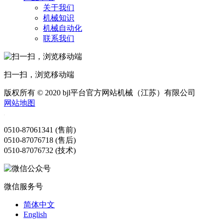
关于我们
机械知识
机械自动化
联系我们
扫一扫，浏览移动端
版权所有 © 2020 bjl平台官方网站机械（江苏）有限公司
网站地图
0510-87061341 (售前)
0510-87076718 (售后)
0510-87076732 (技术)
微信服务号
简体中文
English