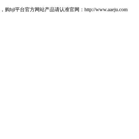
官方网站产品请认准官网：http://www.aaeju.com