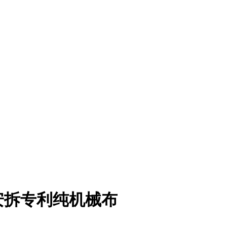
安拆专利纯机械布