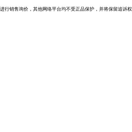
行销售询价，其他网络平台均不受正品保护，并将保留追诉权，购bjl平台