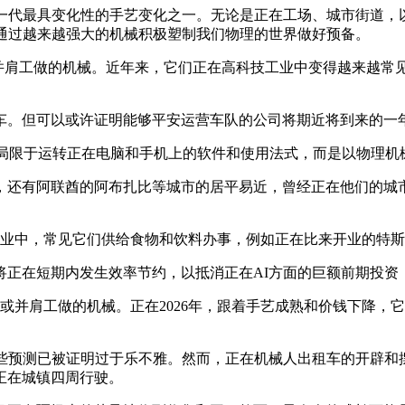
这一代最具变化性的手艺变化之一。无论是正在工场、城市街道，
且通过越来越强大的机械积极塑制我们物理的世界做好预备。
或并肩工做的机械。近年来，它们正在高科技工业中变得越来越常
。但可以或许证明能够平安运营车队的公司将期近将到来的一
再局限于运转正在电脑和手机上的软件和使用法式，而是以物理
有阿联酋的阿布扎比等城市的居平易近，曾经正在他们的城市中
。
工业中，常见它们供给食物和饮料办事，例如正在比来开业的特
在短期内发生效率节约，以抵消正在AI方面的巨额前期投资
或并肩工做的机械。正在2026年，跟着手艺成熟和价钱下降，它
预测已被证明过于乐不雅。然而，正在机械人出租车的开辟和摆设
正在城镇四周行驶。