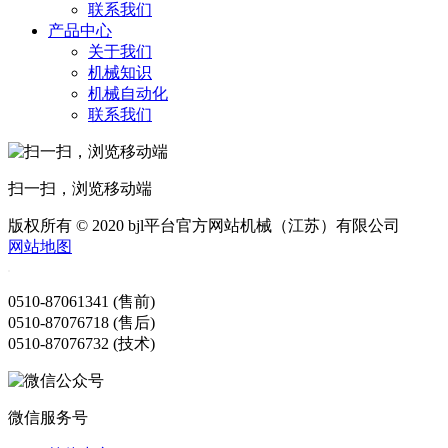
联系我们
产品中心
关于我们
机械知识
机械自动化
联系我们
扫一扫，浏览移动端
版权所有 © 2020 bjl平台官方网站机械（江苏）有限公司
网站地图
0510-87061341 (售前)
0510-87076718 (售后)
0510-87076732 (技术)
微信服务号