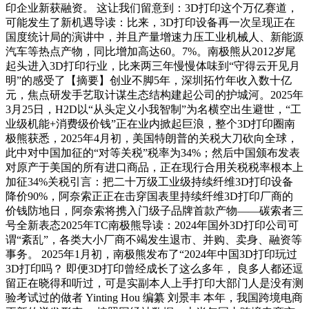
印企业新获融资。 这让我们留意到：3D打印这个万亿赛道，
可能发生了新机遇导读：比来，3D打印设备再一次呈现正在
国度统计局的演讲中，并且产量增速力压工业机械人、新能源
汽车等热点产物，同比增加高达60。7%。南极熊从2012岁尾
起头进入3D打印行业，比来两三年慢慢体味到“守得云开见月
明”的感受了【摘要】创业不脚5年，深圳拓竹年收入数十亿
元，焦点研发手艺取计谋生态结构建起公司的护城河。2025年
3月25日，H2D以“从头定义小我智制”为名横空出生避世，“工
业级机能+消费级价钱”正在业内掀起巨浪，整个3D打印圈南
极熊获悉，2025年4月初，美国特朗普的关税大刀砍向全球，
此中对中国加征的“对等关税”税率为34%；然后中国颁布发表
对原产于美国的所有进口商品，正在现行合用关税税率根本上
加征34%关税引言：把二十万级工业级持续纤维3D打印设备
降价90%，阿奈索正正在击穿国表里持续纤维3D打印厂商的
价钱防地日，阿奈索将携入门级子品牌首款产物——碳索者三
号全新表态2025年TC南极熊导读：2024年国外3D打印公司可
谓“紊乱”，各类大小厂商不竭发生退市、并购、卖身、融资等
事务。 2025年1月初，南极熊发布了“2024年中国3D打印玩过
3D打印吗？ 即便3D打印曾经成长了这么多年， 良多人都还逗
留正在晓得和听过，可是实副本人上手打印大部门人是没有测
验考试过的做者 Yinting Hou 编纂 刘景丰 本年，我国跨境电商