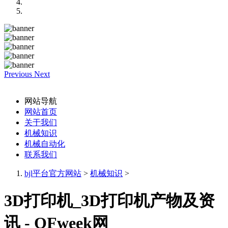
Previous
Next
网站导航
网站首页
关于我们
机械知识
机械自动化
联系我们
bjl平台官方网站
>
机械知识
>
3D打印机_3D打印机产物及资
讯 - OFweek网