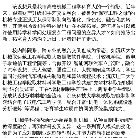
该设想只是我市高校机械工程学科育人的一个缩影。近年
来，跟着财产升级和手艺交叉融合，被誉为“保守工科之母”的
机械专业正派历从保守制制向智能化、绿色化、融合化的转
型，其使用场景和学科内涵也正在不竭拓展。若何培育可以或
许使用跨学科学问处理复杂工程问题的立异人才？如何推陈出
新，拓宽育人鸿沟？近日，记者进行了走访。
校内跨院系、跨专业的融合交叉也成为常态。如沉庆大学
机械取运载工程学院取大数据取软件学院、计较机学院、微电
子取通信工程学院等，合做开设“智能网联汽车立异班”，融合
了汽车设想、无人驾驶、通信工程、大数据阐发等课程，学生
需同时控制汽车机械构制道理和算法编程技术；沉庆理工大学
机械工程学院取材料科学取工程学院共建“先辈材料取智能制
制”结合尝试室，正在“增材制制手艺”课上，两专业学生组队
完成从设想到制制的全流程；沉庆科技大学机械取智能制制学
院结合电子取电气工程学院，配合开辟“机电一体化系统设想
分析锻炼”等课程，培育学生软硬件协同的系统集成能力。
“机械学科的内涵已远超越制制机械，从项目制讲授到产
教深度融合，再到学科交叉立异，这一系列育人模式的变化，
恰是为了应对制制业深刻转型对人才能力布局提出的新要