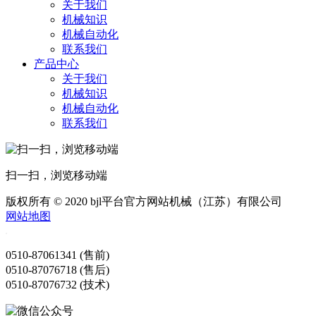
关于我们
机械知识
机械自动化
联系我们
产品中心
关于我们
机械知识
机械自动化
联系我们
扫一扫，浏览移动端
版权所有 © 2020 bjl平台官方网站机械（江苏）有限公司
网站地图
0510-87061341 (售前)
0510-87076718 (售后)
0510-87076732 (技术)