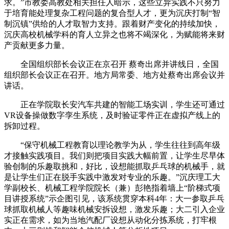
求。”市教委高教处相关担任人暗示，这些立异实践不只努力
于培育能处理复杂工程问题的复合型人才，更为沉庆打制“智
制沉镇”供给的人才取智力支持。跟着财产变化的持续加快，
沉庆高校机械学科的育人立异之也将不竭深化，为赋能将来财
产贡献更多力量。
全国组织部长会议正在京召开 蔡奇出席并讲线日，全国
组织部长会议正在召开。地方局常委、地方处蔡奇出席会议并
讲话。
正在学院取长安汽车共建的智能工场实训，学生还可通过
VR设备操做数字孪生系统，及时验证零件正在虚拟产线上的
拆卸过程。
“保守机械工程教育以理论教学为从，学生往往到高年级
才接触实践项目。我们则把项目实践大幅前置，让学生尽早体
验创制的乐趣取挑和，好比，设想能抓取乒乓球的机械手，就
是让学生们正在脱手实践中激发对专业的乐趣。”沉庆理工大
学副校长、机械工程学院院长（兼）彭艳指着墙上“阶梯式项
目讲授系统”示企图引见，该系统贯穿本科4年：大一参取乒乓
球抓取机械人等趣味机械安拆设想，激发乐趣；大二引入企业
实正在需求，如为当地汽配厂设想从动化分拣系统，打牢根