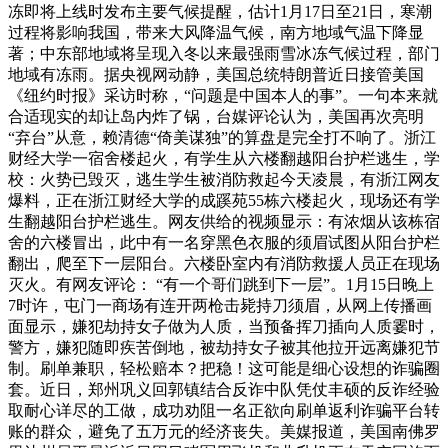
冻即将上线时发布主要气候提醒，估计1月17日至21日，寒潮
过程将影响我国，带来大风降温气候，南方地域气温下降显
著；中东部地域将呈现入冬以来最强雨雪冰冻气候过程，部门
地域有冻雨。据央视网动静，美国总统特朗普近日接管美国
《纽约时报》采访时称，“问题是中国本人的事”。一句本来就
合适现实的却让岛内炸了锅，台媒评论认为，美国再次亮明
“弃台”从意，赖清德“倚美谋独”的算盘是完全打不响了。浙江
财经大学一宿舍楼起火，有学生从六楼翻越阳台护栏逃生，学
校：火势已毁灭，逃生学生被消防救起今天凌晨，有浙江网友
爆料，正在浙江财经大学的成蹊苑55栋六楼起火，现场还有学
生翻越阳台护栏逃生。网友供给的视频显示：有浓烟从该栋宿
舍的六楼冒出，此中有一名穿黑色衣服的须眉试图从阳台护栏
翻出，爬至下一层阳台。六楼卧室内有消防救援人员正在现场
灭火。有网友评论： “有一个哥们跳到下一层”。1月15日晚上
7时许，屯门一商场有连开两枪击毙持刀须眉，从网上传播画
面显示，嫌犯劫持女子做为人质，当预备挥刀插向人质霎时，
警方，嫌犯随即疾苦倒地，被劫持女子被其他拉开远离嫌犯节
制。刷单兼职，轻松赔本？把稳！这可能是细心设想的诈骗圈
套。近日，郑州巩义回郭镇结合反诈中队凭仗丰硕的反诈经验
取耐心详尽的工做，成功劝阻一名正欲向刷单返利诈骗平台转
账的群众，避免了五万元的经济丧失。美媒报道，美国南佛罗