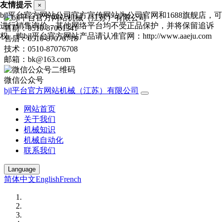
友情提示
×
bjl平台官方网站公司官方宣传网站为公司官网和1688旗舰店，可
进行销售询价，其他网络平台均不受正品保护，并将保留追诉
售前：0510-87061341
权，购bjl平台官方网站产品请认准官网：http://www.aaeju.com
售后：0510-87076718
技术：0510-87076708
邮箱：bk@163.com
微信公众号
bjl平台官方网站机械（江苏）有限公司
网站首页
关于我们
机械知识
机械自动化
联系我们
Language
简体中文
English
French