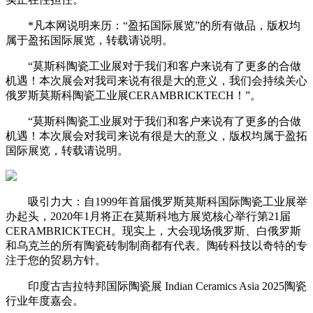
*凡本网说明来历：“盈拓国际展览”的所有做品，版权均
属于盈拓国际展览，转载请说明。
“莫斯科陶瓷工业展对于我们和客户来说有了更多的合做
机遇！本次展会对我司来说有很是大的意义，我们会持续关心
俄罗斯莫斯科陶瓷工业展CERAMBRICKTECH！”。
“莫斯科陶瓷工业展对于我们和客户来说有了更多的合做
机遇！本次展会对我司来说有很是大的意义，版权均属于盈拓
国际展览，转载请说明。
吸引力大：自1999年首届俄罗斯莫斯科国际陶瓷工业展举
办起头，2020年1月将正在莫斯科地方展览核心举行第21届
CERAMBRICKTECH。现实上，大会现场俄罗斯、白俄罗斯
和乌克兰的所有陶瓷砖制制商都有代表。陶砖科技以奇特的专
注于您的贸易方针。
印度古吉拉特邦国际陶瓷展 Indian Ceramics Asia 2025陶瓷
行业年度嘉会。