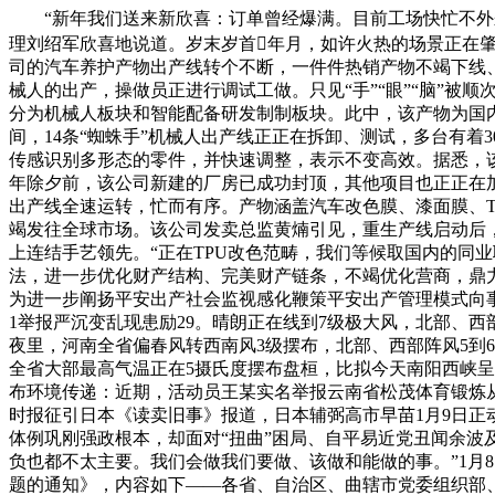
“新年我们送来新欣喜：订单曾经爆满。目前工场快忙不外来
理刘绍军欣喜地说道。岁末岁首年月，如许火热的场景正在
司的汽车养护产物出产线转个不断，一件件热销产物不竭下线、
械人的出产，操做员正进行调试工做。只见“手”“眼”“脑”被
分为机械人板块和智能配备研发制制板块。此中，该产物为国
间，14条“蜘蛛手”机械人出产线正正在拆卸、测试，多台有
传感识别多形态的零件，并快速调整，表示不变高效。据悉，
年除夕前，该公司新建的厂房已成功封顶，其他项目也正正在
出产线全速运转，忙而有序。产物涵盖汽车改色膜、漆面膜、T
竭发往全球市场。该公司发卖总监黄煵引见，重生产线启动后
上连结手艺领先。“正在TPU改色范畴，我们等候取国内的同
法，进一步优化财产结构、完美财产链条，不竭优化营商，鼎
为进一步阐扬平安出产社会监视感化鞭策平安出产管理模式向事
1举报严沉变乱现患励29。晴朗正在线到7级极大风，北部、西
夜里，河南全省偏春风转西南风3级摆布，北部、西部阵风5到
全省大部最高气温正在5摄氏度摆布盘桓，比拟今天南阳西峡呈现
布环境传递：近期，活动员王某实名举报云南省松茂体育锻炼
时报征引日本《读卖旧事》报道，日本辅弼高市早苗1月9日正
体例巩刚强政根本，却面对“扭曲”困局、自平易近党丑闻余波
负也都不太主要。我们会做我们要做、该做和能做的事。”1月
题的通知》，内容如下——各省、自治区、曲辖市党委组织部