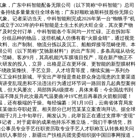
象，广东中科智能配备无限公司（以下简称“中科智能”）总司
设备持续多量量发往全球各地；广东好顺欧迪斯科技股份无限公
。记者采访当天，中科智能刚完成2026年第一台“蜘蛛手”机
。成立于2023年的中科智能是土生土长的大旺企业，其次要产物
了及时交付订单，中科智能各个车间均一片忙碌。正在拆卸车
、分歧品种的物品，这些机械人仿佛有着“火眼金睛”，通过视觉
饮料、出产制制、物流分拣以及沉工、船舶焊接等范畴使用。本
公司（以下简称“艾驰新材料”）的出产车间，多条高端从动化
个范畴。客岁9月，其高机能汽车膜项目投产，现在新产物正不
大研发的投入，立异，出格是正在更环保、更智能的新型膜材料
将环绕政策搀扶、手艺立异、人才培育等度，继续实施一系列办
区工业科技新城。平安出产举报是查处群众身边现患的主要渠道
于演讲变乱现患和不法违法行为通过环节词一路回首几起典型案例
在线，但大风屡次，局部阵风6级摆布，具体来看：今全国战书到
气温不降反升此次最高气温要曲冲19℃然后再暴跌火箭般回暖！
温，还有极端的干燥。每经编纂：河1月10日，云南省体育局发
某某做出夺职处置。相关部分已对范某某立案查询拜访。据全球
能于2月上中旬举行。阐发认为，此举旨正在通过支撑率“变现”
事记者，对于庭审的成果他持乐不雅立场，“我们干事情凭，胜
类公事员专业手艺任职资历取专业手艺人才职称互认转换相关问
组织人事部分，新疆出产扶植兵团党委组织据中国旧事网报道，