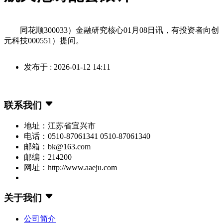
同花顺300033）金融研究核心01月08日讯，有投资者向创
元科技000551）提问。
发布于 : 2026-01-12 14:11
联系我们
地址：江苏省宜兴市
电话：0510-87061341 0510-87061340
邮箱：bk@163.com
邮编：214200
网址：http://www.aaeju.com
关于我们
公司简介