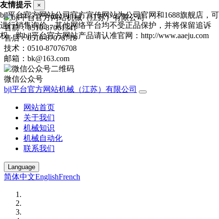
友情提示
×
bjl平台官方网站公司官方宣传网站为公司官网和1688旗舰店，可
进行销售询价，其他网络平台均不受正品保护，并将保留追诉
售前：0510-87061341
权，购bjl平台官方网站产品请认准官网：http://www.aaeju.com
售后：0510-87076718
技术：0510-87076708
邮箱：bk@163.com
微信公众号
bjl平台官方网站机械（江苏）有限公司
网站首页
关于我们
机械知识
机械自动化
联系我们
Language
简体中文
English
French