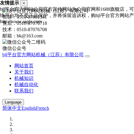
友情提示
×
bjl平台官方网站公司官方宣传网站为公司官网和1688旗舰店
络平台均不受正品保护，并将保留追诉权，购bjl平台官方网站
售前：0510-87061341
http://www.aaeju.com
售后：0510-87076718
技术：0510-87076708
邮箱：bk@163.com
微信公众号
bjl平台官方网站机械（江苏）有限公司
网站首页
关于我们
机械知识
机械自动化
联系我们
Language
简体中文
English
French