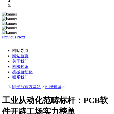
Previous
Next
网站导航
网站首页
关于我们
机械知识
机械自动化
联系我们
bjl平台官方网站
>
机械知识
>
工业从动化范畴标杆：PCB软
件开辟工场实力榜单