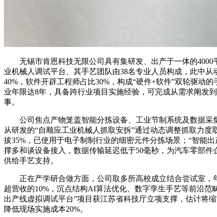
无锡市肯恩科技无限公司具有集研发、出产于一体的4000
业机械人调试平台、其手艺团队由38名专业人员构成，此中从
40%，软件开辟工程师占比30%，构成“硬件+软件”双轮驱动
业年限达8年，具备跨行业项目实施经验，可完成从需求阐发
事。
公司焦点产物笼盖智能分拣设备、工业节制系统及数据采集
从研发的“自顺应工业机械人抓取安拆”通过动态调整抓取力度
拔35%，已使用于电子制制行业的细密元件分拣场景；“智能出
撑多和谈设备接入，数据传输延迟低于50毫秒，为汽车零部件
供给手艺支持。
正在产学研合做方面，公司取多所高校成立结合尝试室，年
超营收的10%，沉点结构AI算法优化、数字孪生手艺等前沿范
出产线虚拟调试平台”项目获江苏省科技厅立项支撑，估计将缩
降低现场实施成本20%。