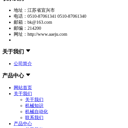
地址：江苏省宜兴市
电话：0510-87061341 0510-87061340
邮箱：bk@163.com
邮编：214200
网址：http://www.aaeju.com
关于我们
公司简介
产品中心
网站首页
关于我们
关于我们
机械知识
机械自动化
联系我们
产品中心