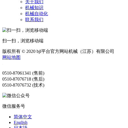
关于我们
机械知识
机械自动化
联系我们
扫一扫，浏览移动端
版权所有 © 2020 bjl平台官方网站机械（江苏）有限公司
网站地图
0510-87061341 (售前)
0510-87076718 (售后)
0510-87076732 (技术)
微信服务号
简体中文
English
日本語