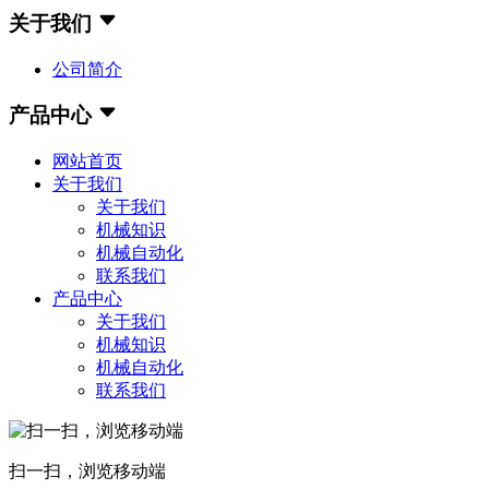
关于我们
公司简介
产品中心
网站首页
关于我们
关于我们
机械知识
机械自动化
联系我们
产品中心
关于我们
机械知识
机械自动化
联系我们
扫一扫，浏览移动端