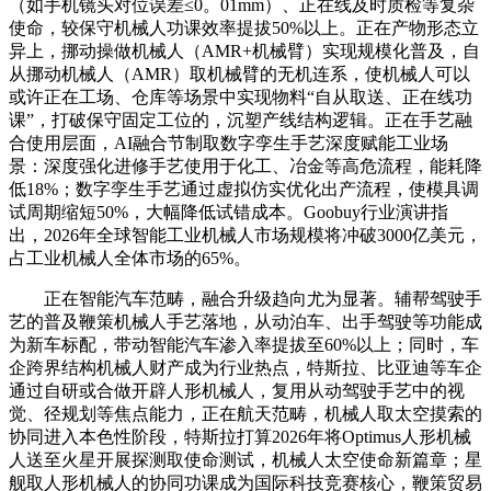
（如手机镜头对位误差≤0。01mm）、正在线及时质检等复杂
使命，较保守机械人功课效率提拔50%以上。正在产物形态立
异上，挪动操做机械人（AMR+机械臂）实现规模化普及，自
从挪动机械人（AMR）取机械臂的无机连系，使机械人可以
或许正在工场、仓库等场景中实现物料“自从取送、正在线功
课”，打破保守固定工位的，沉塑产线结构逻辑。正在手艺融
合使用层面，AI融合节制取数字孪生手艺深度赋能工业场
景：深度强化进修手艺使用于化工、冶金等高危流程，能耗降
低18%；数字孪生手艺通过虚拟仿实优化出产流程，使模具调
试周期缩短50%，大幅降低试错成本。Goobuy行业演讲指
出，2026年全球智能工业机械人市场规模将冲破3000亿美元，
占工业机械人全体市场的65%。
正在智能汽车范畴，融合升级趋向尤为显著。辅帮驾驶手
艺的普及鞭策机械人手艺落地，从动泊车、出手驾驶等功能成
为新车标配，带动智能汽车渗入率提拔至60%以上；同时，车
企跨界结构机械人财产成为行业热点，特斯拉、比亚迪等车企
通过自研或合做开辟人形机械人，复用从动驾驶手艺中的视
觉、径规划等焦点能力，正在航天范畴，机械人取太空摸索的
协同进入本色性阶段，特斯拉打算2026年将Optimus人形机械
人送至火星开展探测取使命测试，机械人太空使命新篇章；星
舰取人形机械人的协同功课成为国际科技竞赛核心，鞭策贸易