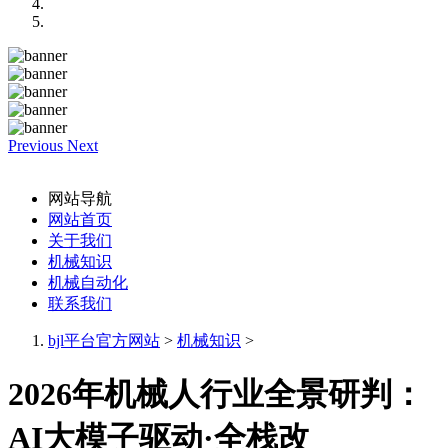
Previous
Next
网站导航
网站首页
关于我们
机械知识
机械自动化
联系我们
bjl平台官方网站
>
机械知识
>
2026年机械人行业全景研判：
AI大模子驱动·全栈改