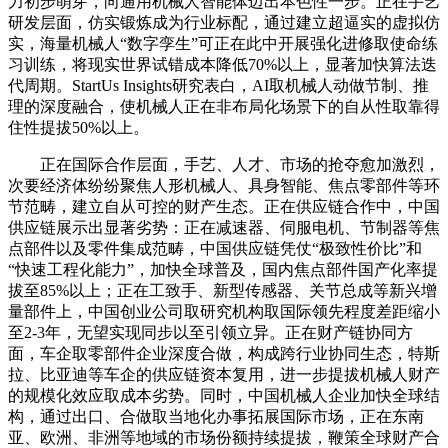
力初步萌芽，向通用机械人智能体迈出本色性一步。正在手艺
研发层面，仿实锻炼成为行业标配，通过建立超逼实的虚拟仿
实，海量机械人“数字孪生”可正在此中开展强化进修取使命练
习训练，将现实世界试错成本降低70%以上，显著加快算法迭
代周期。StartUs Insights研究表白，AI取机械人动做节制、推
理的深度融合，使机械人正在非布局化场景下的自从性取靠得
住性提拔50%以上。
正在国际合作层面，手艺、人才、市场的抢夺愈加激烈，
次要经济体纷纷聚焦人形机械人、具身智能、焦点零部件等环
节范畴，建立自从可控的财产生态。正在供应链合作中，中国
供应链展示出显著劣势：正在减速器、伺服电机、节制器等焦
点部件以及零件集成范畴，中国供应链凭仗“极致性价比”和
“快速工程化能力”，加快全球普及，国内焦点部件国产化率提
拔至85%以上；正在工致手、新型传感器、关节总成等新兴增
量部件上，中国创业公司取研究机构取国际领先程度差距缩小
至2-3年，无望实现同步以至引领立异。正在财产链协同方
面，车企取零部件企业深度合做，构成跨行业协同生态，特斯
拉、比亚迪等车企的供应链资本复用，进一步提拔机械人财产
的规模化效应取成本劣势。同时，中国机械人企业加快全球结
构，通过出口、合做取当地化办事拓展国际市场，正在东南
亚、欧洲、非洲等地域的市场份额持续提拔，鞭策全球财产合