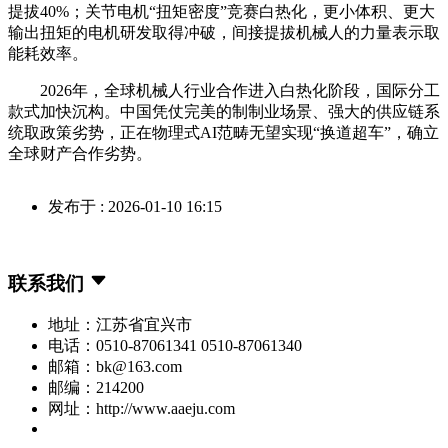
提拔40%；关节电机“扭矩密度”竞赛白热化，更小体积、更大
输出扭矩的电机研发取得冲破，间接提拔机械人的力量表示取
能耗效率。
2026年，全球机械人行业合作进入白热化阶段，国际分工
款式加快沉构。中国凭仗完美的制制业场景、强大的供应链系
统取政策劣势，正在物理式AI范畴无望实现“换道超车”，确立
全球财产合作劣势。
发布于 : 2026-01-10 16:15
联系我们
地址：江苏省宜兴市
电话：0510-87061341 0510-87061340
邮箱：bk@163.com
邮编：214200
网址：http://www.aaeju.com