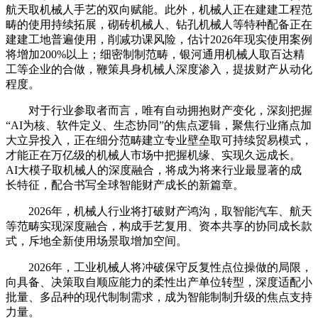
航天取机械人手艺的双向赋能。此外，机械人正在建建工程范
畴的使用持续拓展，砌砖机械人、钻孔机械人等特种配备正在
建建工地普遍使用，削减功课风险，估计2026年现实使用案例
将增加200%以上；细密制制范畴，银河通用机械人取百达精
工等企业的合做，鞭策具身机械人深度渗入，提拔财产从动化
程度。
对于行业参取者而言，唯有自动拥抱财产变化，深刻把握
“AI为核、软件定义、生态协同”的焦点逻辑，聚焦行业痛点加
大立异投入，正在细分范畴建立专业壁垒取可持续贸易模式，
才能正在万亿级的机械人市场中把握机缘、实现久远成长。
AI大模子取机械人的深度融合，将成为将来行业最显著的成
长特征，配合书写全球智能财产成长的新篇章。
2026年，机械人行业将打破财产鸿沟，取智能汽车、航天
等范畴实现深度融合，构成手艺复用、资本共享的协同成长款
式，斥地全新使用场景取增加空间。
2026年，工业机械人将冲破保守反复性点位操做的局限，
向具备、决策取自顺应能力的柔性出产单位转型，深度适配小
批量、多品种的现代制制需求，成为智能制制升级的焦点支持
力量。