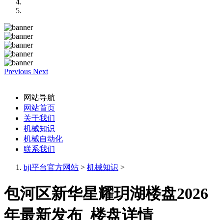
Previous
Next
网站导航
网站首页
关于我们
机械知识
机械自动化
联系我们
bjl平台官方网站
>
机械知识
>
包河区新华星耀玥湖楼盘2026
年最新发布_楼盘详情