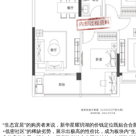
“生态宜居”的购房者来说，新华星耀玥湖的价钱定位既贴合合
+低密社区”的稀缺劣势，展示出极高的性价比，成为板块内“