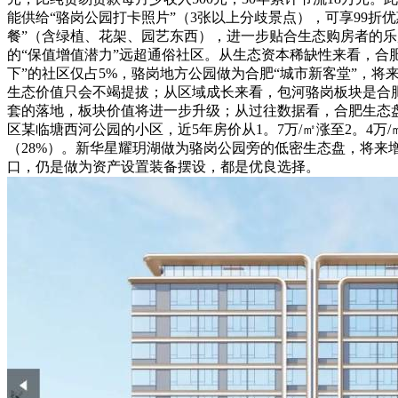
能供给“骆岗公园打卡照片”（3张以上分歧景点），可享99折优
餐”（含绿植、花架、园艺东西），进一步贴合生态购房者的
的“保值增值潜力”远超通俗社区。从生态资本稀缺性来看，合肥
下”的社区仅占5%，骆岗地方公园做为合肥“城市新客堂”，将
生态价值只会不竭提拔；从区域成长来看，包河骆岗板块是合肥
套的落地，板块价值将进一步升级；从过往数据看，合肥生态
区某临塘西河公园的小区，近5年房价从1。7万/㎡涨至2。4万/
（28%）。新华星耀玥湖做为骆岗公园旁的低密生态盘，将来
口，仍是做为资产设置装备摆设，都是优良选择。