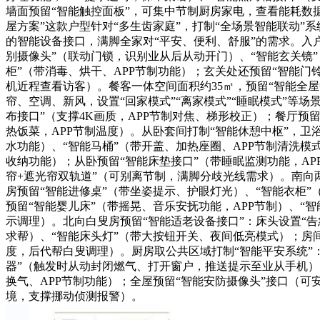
墙面预留“智能触控面板”，可集中节制厨房家电，查看能耗数据
屋方案”这款户型针对“多生齿家庭”，打制“全场景智能联动”系
的智能设备接口，满脚全家对“平安、便利、舒服”的需求。入户
别摄像头”（联动门锁，识别业从后从动开门）、“智能玄关镜
柜”（带消毒、烘干、APP节制功能）；玄关处还预留“智能门
机近程查看访客）。餐客一体空间面积约35㎡，预留“智能全
帘、空调、新风，设置“回家模式”“离家模式”“睡眠模式”等场
布接口”（支撑4K画质，APP节制对焦、梯形校正）；餐厅预
热饭菜，APP节制温度）。从卧套间打制“智能休憩中枢”，卫
水功能）、“智能马桶”（带开盖、加热座圈、APP节制清洗模
收纳功能）；从卧预留“智能床垫接口”（带睡眠监测功能，AP
帘+遮光帘双轨道”（可别离节制，满脚分歧光线需求）。南向
房预留“智能进修桌”（带坐姿提示、护眼灯光）、“智能衣柜
预留“智能婴儿床”（带摇晃、音乐安抚功能，APP节制）、“智
示调理）。北向白叟房预留“智能适老设备接口”：床头设置“
求帮）、“智能床头灯”（带大按钮开关、夜间低亮模式）；房
度，后代帮白叟调理）。厨房取公共区域打制“智能平安系统”：
器”（触发时从动封闭燃气、打开窗户，推送提示至业从手机）
换气、APP节制功能）；全屋预留“智能安防摄像头”接口（可
境，支撑挪动侦测报警）。