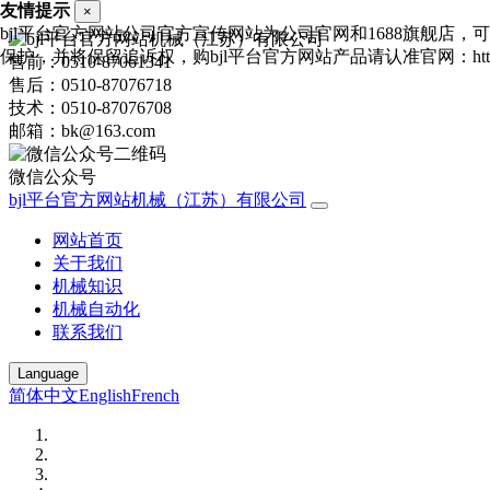
友情提示
×
bjl平台官方网站公司官方宣传网站为公司官网和1688旗舰店
保护，并将保留追诉权，购bjl平台官方网站产品请认准官网：http://ww
售前：0510-87061341
售后：0510-87076718
技术：0510-87076708
邮箱：bk@163.com
微信公众号
bjl平台官方网站机械（江苏）有限公司
网站首页
关于我们
机械知识
机械自动化
联系我们
Language
简体中文
English
French