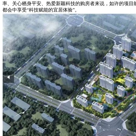
率、关心栖身平安、热爱新颖科技的购房者来说，如许的项目能
都会中享受“科技赋能的宜居体验”。