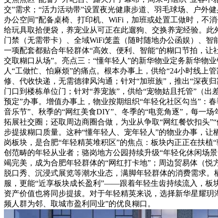
交”需求；“活力活动带”设置夜光健康步道、羽毛球场、户外
办公空间”配备桌椅、打印机、WiFi，加班或处置工做时，不
给玩具取拾便袋，养宠业从可正在此遛狗、交换养宠经验。此外
门禁（无需带卡）、全域WiFi笼盖（随时随地办公函娱）、智
一项配套都贴合年轻群体“高效、便利、智能”的糊口节拍，让社
交取糊口从场”。亮点三：“懂年轻人”的新华物业定务新华物业
人“工做忙、怕麻烦”的痛点。根本办事上，供给“24小时线上
修、代收快递，无需德律风沟通；针对“加班族”，推出“深夜
门口到楼栋单位门；针对“养宠族”，供给“宠物姑且托管”（出
预定”办事。增值办事上，物业按期组织“年轻化社区勾当”：春
音乐节”、秋季的“网红美食DIY”、冬季的“电竞角逐”，每
拓展社交圈；还取周边商圈合做，为业从争取“网红餐饮扣头”“
步提拔糊口质量。这种“懂年轻人、宠年轻人”的物业办事，让
岗板块，是合肥“年轻精英堆积区”的焦点：板块内正正在扶植
创范畴的年轻从业者；骆岗地方公园持续升级“年轻化休闲场景
竭完美，成为合肥年轻群体的“网红打卡地”；周边贸易体（悦方
脱口秀、沉浸式展览等潮水业态，满脚年轻群体的消费需求。
服，更能“近享板块成长盈利”——跟着年轻生齿持续流入，板
资产价值也将同步提拔。对于年轻精英来说，选择新华星耀玥
频人群为邻、取城市盈利同业”的优良糊口。