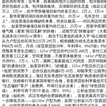
盘的房价布景：近年来，跟着骆岗地方公园的扶植，包河骆岗板
房价也稳步上涨。包河骆岗板块、滨湖新区的生态盘（临近公园
万-2。3万/㎡，此中带拆修项目标均价多正在2。2万-2。3万/㎡
㎡。新华星耀玥湖目前的存案均价为2。05万/㎡，毛坯交付，
上”，但连系项目标稀缺性来看，性价比极高——对比周边同类
0），如某带拆修项目标存案均价已达2。25万/㎡，而新华星
修气概（避免“陈旧见解”的拆修），还能节流“拆修溢价”（大都
实成本仅1500元/㎡摆布），相当于以更低的成本入手“临公
从力户型总价区间为225万-295万，精准婚配分歧生态改善需求：
约68万-69万，月供（按贸易贷款30年、年利率4。0%计较）约8
理预算享受生态糊口；125㎡户型总价约256万-260万，首付三成约7
配质量三口之家，空间更宽敞，不雅景体验更佳；143㎡户型总价约2
月供约1。1万-1。12万，满脚二胎家庭或三代同堂，四开间
园”的通俗社区，如某容积率2。5的楼盘，125㎡户型总价已达2
+低密”的劣势下，总价仅超出跨越6万-10万，却能享受“公园
体例取优惠政策上，项目充实考虑到“生态改善型”购房者的需
银行、扶植银行等多家国有银行合做，首套房贷款利率最低可至
“生态偏好”客户（如教师、环保行业从业者），推出“绿色贷款
成），利率可再下浮5个基点（即3。95%）。公积金贷款方
积金（如杭州、武汉等地的合肥籍购房者），首套房最高可贷5
一步降低月供——以110㎡户型为例，采用“公积金55万+贸易贷款1
元，比纯贸易贷款每月少收入500元，30年累计节流18万元。