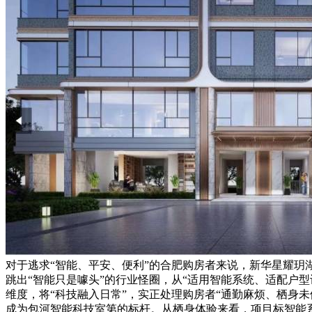
对于逃求“智能、平安、便利”的合肥购房者来说，新华星耀玥
跳出“智能只是噱头”的行业怪圈，从“适用智能系统、适配户
维度，将“科技融入日常”，实正处理购房者“通勤麻烦、栖身
成为包河智能科技室第的标杆。从栖身体验来看，项目标智能系