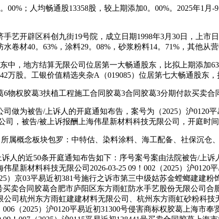
0%；人均畅通股13358股，较上期添加0。00%。2025年1月-
辟区科创九街19号院，成立日期1998年3月30日，上市日期
0。63%，涂料29。08%，砂浆粉料14。71%，其他从营收入
东中，地方结算无限公司位居第一大畅通股东，比拟上期添加633。
42万股。工银价值精选夹杂A（019085）位居第七大畅通股东，
物权胶葛3扶植工程施工合同胶葛3合同胶葛3分期付款买卖合同
为被告/上诉人的开庭通知布告，案号为（2025）沪0120平
，被告/被上诉报酬上海伟星新材料科技无限公司，开庭时间为202
所属概念板块包罗：中特估、染料涂料、海工配备、社保沉仓
的近50条开庭通知布告如下：序号案号案由法院被告/上诉⼈被告/被
料科技无限公司2026-03-25 09！002（2025）沪01
003（2025）京03平易近初381号施行之诉市第三中级姑苏金螳
初15094号买卖合同胶葛合肥市庐阳区东方雨虹防水手艺股份无限公司合肥昌哲房
无限公司杭州东方雨虹建建材料无限公司、杭州东方雨虹砂粉科
14！006（2025）沪0120平易近初31300号侵害商标权胶