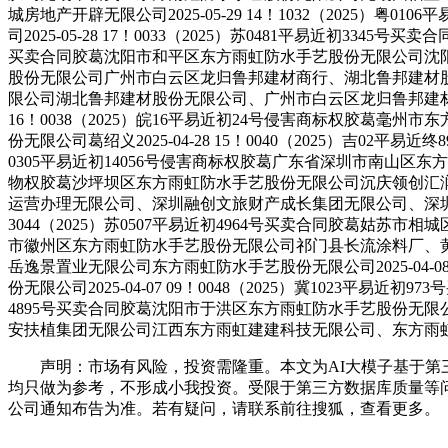
城房地产开辟无限公司2025-05-29 14！1032（202
司2025-05-28 17！0033（2025）苏0481平易近初334
买卖合同胶葛沈阳市和平区东方雨虹防水手艺股份无限公司沈阳安泰房产
股份无限公司广州市白云区龙归鲁邦建材商行、湖北鲁邦建材股份无限公
限公司湖北鲁邦建材股份无限公司、广州市白云区龙归鲁邦建材商行202
16！0038（2025）皖16平易近初24号侵害商标权胶葛毫州市东
份无限公司葛绍义2025-04-28 15！0040（2025）吉02
0305平易近初14056号侵害商标权胶葛广东省深圳市南山区东方雨虹
物权胶葛沙坪坝区东方雨虹防水手艺股份无限公司沉庆领创汇
运营办理无限公司、深圳融创文旅财产成长集团无限公司、深圳融
3044（2025）苏0507平易近初4964号买卖合同胶葛姑苏市相
市徽州区东方雨虹防水手艺股份无限公司祁门县长流涂料厂、黄山经济开
岳逸景置业无限公司东方雨虹防水手艺股份无限公司2025-04-0
份无限公司2025-04-07 09！0048（2025）冀1023平易
4895号买卖合同胶葛沈阳市于洪区东方雨虹防水手艺股份无限公司沈阳
安扶植集团无限公司江西东方雨虹建建科技无限公司、东方雨虹防水手艺
声明：市场有风险，投资需隆重。本文为AI大模子基于第三
均只做为参考，不形成小我投资。受限于第三方数据库质量等
公司通知布告为准。若有疑问，请联系前往搜狐，查看更多。