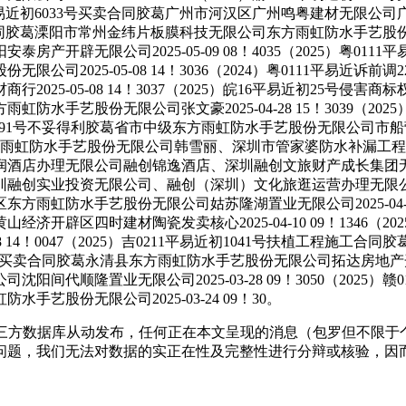
5）粤0106平易近初6033号买卖合同胶葛广州市河汉区广州鸣粤建
5号买卖合同胶葛溧阳市常州金纬片板膜科技无限公司东方雨虹防水手艺股份无限公司
开辟无限公司2025-05-09 08！4035（2025）粤011
司2025-05-08 14！3036（2024）粤0111平易近诉
5-05-08 14！3037（2025）皖16平易近初25号侵害商
方雨虹防水手艺股份无限公司张文豪2025-04-28 15！3039
平易近终891号不妥得利胶葛省市中级东方雨虹防水手艺股份无限公司市船营区宇
防水手艺股份无限公司韩雪丽、深圳市管家婆防水补漏工程无限公司2025
润酒店办理无限公司融创锦逸酒店、深圳融创文旅财产成长集团
创实业投资无限公司、融创（深圳）文化旅逛运营办理无限公司、沉庆
城区东方雨虹防水手艺股份无限公司姑苏隆湖置业无限公司2025-04-14
辟区四时建材陶瓷发卖核心2025-04-10 09！1346（2
8 14！0047（2025）吉0211平易近初1041号扶植工程
近初973号买卖合同胶葛永清县东方雨虹防水手艺股份无限公司拓达房地产开辟无限
间代顺隆置业无限公司2025-03-28 09！3050（2025
股份无限公司2025-03-24 09！30。
方数据库从动发布，任何正在本文呈现的消息（包罗但不限于
问题，我们无法对数据的实正在性及完整性进行分辩或核验，因