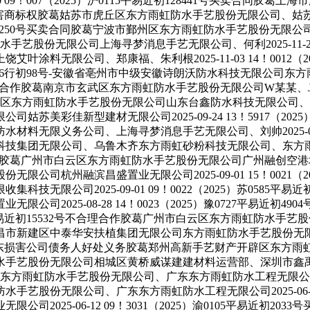
0 09！007（2025）沪0115平易近初128441号买卖合同
易近初15081号侵害商标权胶葛姑苏市虎丘区东方雨虹防水手艺股份无
易近初30250号买卖合同胶葛宁波市鄞州区东方雨虹防水手艺股份无限公司宁波
艺股份无限公司上海寻梦消息手艺无限公司、何利2025-11-20 0
料无限公司、郑康福、朱利根2025-11-03 14！0012（20
2025）皖16行初98号-安徽省亳州市中级安徽诗朗沃防水科技无
0823号不合理合作胶葛南京市玄武区东方雨虹防水手艺股份无限公司W某某、J
普陀区东方雨虹防水手艺股份无限公司山东台鑫防水科技无限公司、、刘强、朱晓
苏美彩佳新型建材无限公司2025-09-24 13！5917（20
限义务公司、上海寻梦消息手艺无限公司、刘帅2025-09-16 1
科技集团无限公司、乌鲁木齐东方雨虹砂粉科技无限公司、东方
3号买卖合同胶葛广州市白云区东方雨虹防水手艺股份无限公司广州融创空港城投房
公司杭州融滨昌盛置业无限公司2025-09-01 15！0021（2
无限公司2025-09-01 09！0022（2025）苏0585
司2025-08-28 14！0023（2025）豫0727平易近
0111平易近初15532号不合理合作胶葛广州市白云区东方雨虹防水手艺股
合同胶葛南昌市新建区中泰华安扶植集团无限公司东方雨虹防水手艺
9446号股东损害公司债务人好处义务胶葛郑州高新手艺财产开辟区东方雨虹防水
水手艺股份无限公司相城区黄桥威谋建建材料运营部、深圳市鑫禹防水粉
中级东方雨虹防水手艺股份无限公司、广东东方雨虹防水工程无限公司刘英淼、
手艺股份无限公司、广东东方雨虹防水工程无限公司2025-06-24 1
2025-06-12 09！3031（2025）渝0105平易近初