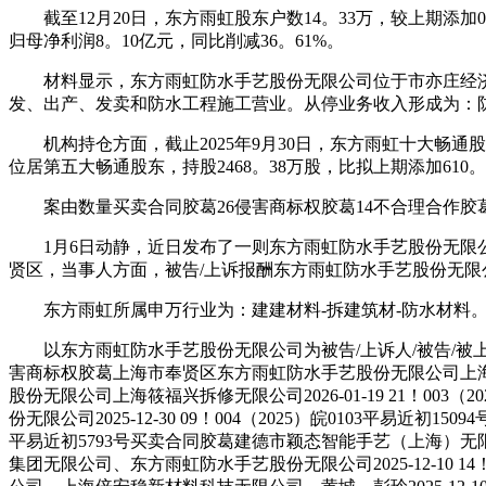
截至12月20日，东方雨虹股东户数14。33万，较上期添加0。0
归母净利润8。10亿元，同比削减36。61%。
材料显示，东方雨虹防水手艺股份无限公司位于市亦庄经济手艺开
发、出产、发卖和防水工程施工营业。从停业务收入形成为：防水卷材4
机构持仓方面，截止2025年9月30日，东方雨虹十大畅通股
位居第五大畅通股东，持股2468。38万股，比拟上期添加610。
案由数量买卖合同胶葛26侵害商标权胶葛14不合理合作胶葛6
1月6日动静，近日发布了一则东方雨虹防水手艺股份无限公司做
贤区，当事人方面，被告/上诉报酬东方雨虹防水手艺股份无限公司
东方雨虹所属申万行业为：建建材料-拆建筑材-防水材料。
以东方雨虹防水手艺股份无限公司为被告/上诉人/被告/被上诉人
害商标权胶葛上海市奉贤区东方雨虹防水手艺股份无限公司上海伟星新材
股份无限公司上海筱福兴拆修无限公司2026-01-19 21！
份无限公司2025-12-30 09！004（2025）皖0103平易近
平易近初5793号买卖合同胶葛建德市颖态智能手艺（上海）
集团无限公司、东方雨虹防水手艺股份无限公司2025-12-10 