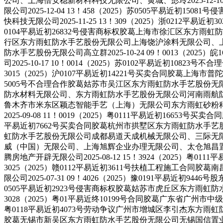
公司、上海倍安稳新材料科技无限公司、黄城、彭玲2025-12-1
限公司2025-12-04 13！458（2025）苏0505平
快科技无限公司2025-11-25 13！309（2025）浙0212平
0104平易近初26832号侵害商标权胶葛上海市徐汇区东方雨虹防水手
行区东方雨虹防水手艺股份无限公司上海饶沪涂料无限公司、上饶艾叶涂
防水手艺股份无限公司高立群2025-10-24 09！0013（
司2025-10-17 10！0014（2025）苏0102平易近初1
3015（2025）沪0107平易近初14221号买卖合同胶葛上海市
5005号不合理合作胶葛姑苏市吴江区东方雨虹防水手艺股份无限公司姑
防水材料无限公司、东方雨虹防水手艺股份无限公司河南雨航防水材料无
鲁木齐市米东区颖态智能手艺（上海）无限公司东方雨虹砂粉
2025-09-08 11！0019（2025）粤0111平易近初1665
平易近初7662号买卖合同胶葛杭州市拱墅区东方雨虹防水手艺股份无限
虹防水手艺股份无限公司成都易道天成机械无限公司、三际无限收集科技
威（中国）无限公司、上海旭辉企业办理无限公司、太仓旭昌置业无限公
腾房地产开辟无限公司2025-08-12 15！3924（2025）粤
3025（2025）赣0112平易近初3611号扶植工程施工
限公司2025-07-31 09！4026（2025）豫0191平易近初
0505平易近初2923号侵害商标权胶葛姑苏市虎丘区东方雨虹防
3028（2025）粤01平易近终10199号合同胶葛广东省广州市
粤0118平易近初4073号劳动争议广州市增城区李引杰东方雨虹防水
胶葛无锡市新吴区东方雨虹防水手艺股份无限公司无锡国信置业无限公司