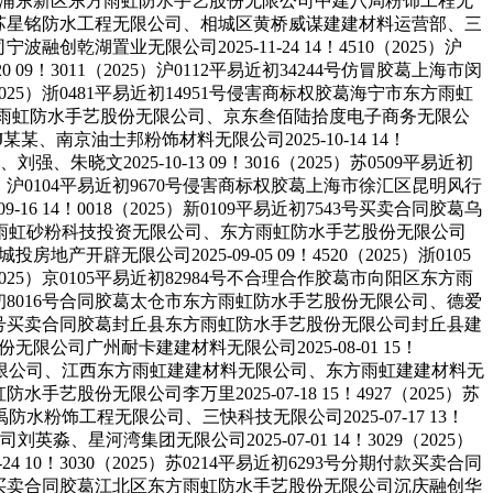
胶葛上海市浦东新区东方雨虹防水手艺股份无限公司中建八局粉饰工程无
限公司、姑苏星铭防水工程无限公司、相城区黄桥威谋建建材料运营部、三
融创乾湖置业无限公司2025-11-24 14！4510（2025）沪
9！3011（2025）沪0112平易近初34244号仿冒胶葛上海市闵
25）浙0481平易近初14951号侵害商标权胶葛海宁市东方雨虹
限公司东方雨虹防水手艺股份无限公司、京东叁佰陆拾度电子商务无限公
某某、南京油士邦粉饰材料无限公司2025-10-14 14！
文2025-10-13 09！3016（2025）苏0509平易近初
25）沪0104平易近初9670号侵害商标权胶葛上海市徐汇区昆明风行
4！0018（2025）新0109平易近初7543号买卖合同胶葛乌
雨虹砂粉科技投资无限公司、东方雨虹防水手艺股份无限公司
地产开辟无限公司2025-09-05 09！4520（2025）浙0105
025）京0105平易近初82984号不合理合作胶葛市向阳区东方雨
平易近初8016号合同胶葛太仓市东方雨虹防水手艺股份无限公司、德爱
初4904号买卖合同胶葛封丘县东方雨虹防水手艺股份无限公司封丘县建
份无限公司广州耐卡建建材料无限公司2025-08-01 15！
股份无限公司、江西东方雨虹建建材料无限公司、东方雨虹建建材料无
手艺股份无限公司李万里2025-07-18 15！4927（2025）苏
饰工程无限公司、三快科技无限公司2025-07-17 13！
星河湾集团无限公司2025-07-01 14！3029（2025）
0！3030（2025）苏0214平易近初6293号分期付款买卖合同
2033号买卖合同胶葛江北区东方雨虹防水手艺股份无限公司沉庆融创华