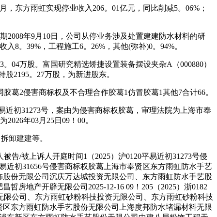
9月，东方雨虹实现停业收入206。01亿元，同比削减5。06%；
2008年9月10日，公司从停业务涉及处置建建防水材料的研
8。39%，工程施工6。26%，其他(弥补)0。94%。
04万股。富国研究精选矫捷设置装备摆设夹杂A（000880）
持股2195。27万股，为新进股东。
胶葛2侵害商标权及不合理合作胶葛1仿冒胶葛1其他7合计66。
易近初31273号，案由为侵害商标权胶葛，审理法院为上海市奉
6年03月25日09！00。
、拆卸建建等。
上诉人开庭时间1（2025）沪0120平易近初31273号侵
20平易近初31656号侵害商标权胶葛上海市奉贤区东方雨虹防水手艺
螂建建粉饰股份无限公司沉庆万达城投资无限公司、东方雨虹防水手艺股
地产开辟无限公司2025-12-16 09！205（2025）浙0182
技无限公司、东方雨虹砂粉科技投资无限公司、东方雨虹砂粉科技
葛上海市奉贤区东方雨虹防水手艺股份无限公司上海度邦防水堵漏材料无限