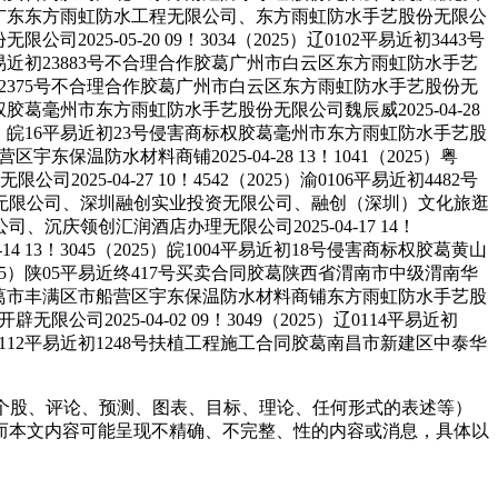
材无限公司广东东方雨虹防水工程无限公司、东方雨虹防水手艺股份无限公
2025-05-20 09！3034（2025）辽0102平易近初3443号
1平易近初23883号不合理合作胶葛广州市白云区东方雨虹防水手艺
前调22375号不合理合作胶葛广州市白云区东方雨虹防水手艺股份无
标权胶葛毫州市东方雨虹防水手艺股份无限公司魏辰威2025-04-28
（2025）皖16平易近初23号侵害商标权胶葛毫州市东方雨虹防水手艺股
东保温防水材料商铺2025-04-28 13！1041（2025）粤
-04-27 10！4542（2025）渝0106平易近初4482号
无限公司、深圳融创实业投资无限公司、融创（深圳）文化旅逛
领创汇润酒店办理无限公司2025-04-17 14！
 13！3045（2025）皖1004平易近初18号侵害商标权胶葛黄山
025）陕05平易近终417号买卖合同胶葛陕西省渭南市中级渭南华
施工合同胶葛市丰满区市船营区宇东保温防水材料商铺东方雨虹防水手艺股
公司2025-04-02 09！3049（2025）辽0114平易近初
）赣0112平易近初1248号扶植工程施工合同胶葛南昌市新建区中泰华
个股、评论、预测、图表、目标、理论、任何形式的表述等）
而本文内容可能呈现不精确、不完整、性的内容或消息，具体以