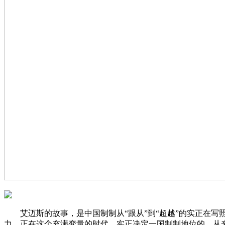
艾迈斯的故事，是中国制制从“跟从”到“超越”的实正在写
力。正在这个充满变量的时代，实正决定一国制制地位的，从