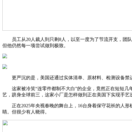
员工从20人裁人到只剩8人，以至一度为了节流开支，团队
但他仍然每一项尝试做到极致。
更严沉的是，美国还通过实体清单、原材料、检测设备禁运
这家被冷笑“连零件都制不大白”的企业，竟然正在短短几年内
艺，跻身全球前三，这家小厂是怎样做到正在美国下实现手艺逆
正在2025年央视春晚的舞台上，16台身着保守花袄的人
睛。但很少有人晓得。