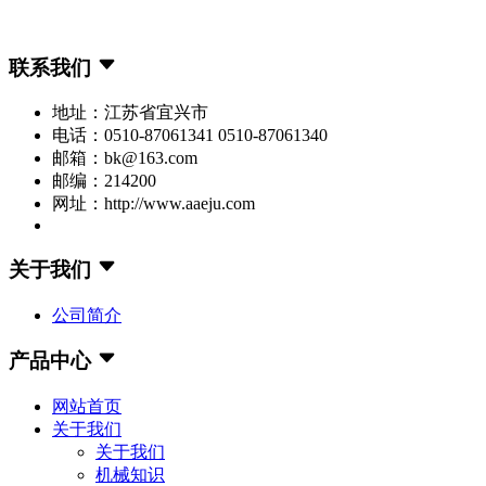
联系我们
地址：江苏省宜兴市
电话：0510-87061341 0510-87061340
邮箱：bk@163.com
邮编：214200
网址：http://www.aaeju.com
关于我们
公司简介
产品中心
网站首页
关于我们
关于我们
机械知识