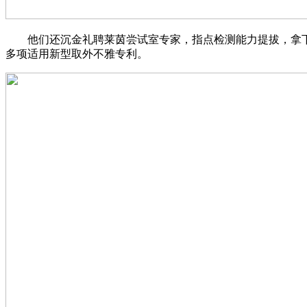
他们还沉金礼聘莱茵尝试室专家，指点检测能力提拔，拿下UL、
多项适用新型取外不雅专利。