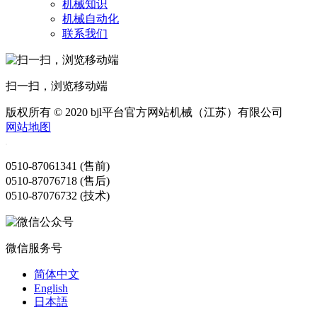
机械知识
机械自动化
联系我们
扫一扫，浏览移动端
版权所有 © 2020 bjl平台官方网站机械（江苏）有限公司
网站地图
0510-87061341 (售前)
0510-87076718 (售后)
0510-87076732 (技术)
微信服务号
简体中文
English
日本語