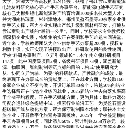
大学、湘潭大学等高校的出名传授，扶植了郴江尝试室新能源
电池材料研究核心等6个手艺办事平台。新能源电池手艺研究
核心已为郴州锂电新能源财产培育培训1000多名技术型人才，
并为湖南格瑞普、郴州津地本、郴州吴盈石墨等20余家企业供
给手艺支撑，帮力企业实现出产线升级和新材料研发，打通从
尝试室到出产线的“最初一公里”。同时，学校要求专业教师按
期深切企业实践，将堆集的实正在案例和手艺难题带回讲堂。
近年来，学校教师团队为企业供给手艺办事超200项，授权专
利数十项，实正实现了讲授取出产、科研取使用的良性轮回。
学校“科研办事财产、立异引领成长”，本年共立项科研项目
147项，此中国度级项目2项，省级科研项目73项，涵盖新能
源、物联网、智能制制等沉点标的目的，构成“使用研究为
从、协同立异为辅、为要”的科研款式。产教融合的成效，最
终表现正在办事成长的贡献度上。正在就业方面，学校取160
余家企业成立不变合做，开设订单班80余个，跨越50%的结业
生选择留正在当地企业练习就业，2025届结业生去向落实率高
于全省平均程度。正在手艺赋能方面，更为具体：取科力远公
司配合运转绿色提锂中试，摸索行业前沿工艺；为昊盈石墨设
想碳棒产线从动化方案，帮力保守制制降本增效；联袂本土文
旅企业，开辟数字化旅逛办事新模块。2025年，学校签定横向
手艺办事项目64项，同比添加60%，累计到账2258万余元，较
客岁添加2125万元。财务经济学院则取湖南中德安普等企业合