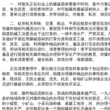
一、对散失正在社会上的爆破器材要集中时间、集中力量进
道，各负其责，深切查询拜访，对可能藏有爆破器材的人，逐
村、逐单元进行清查收缴，并带动群众。对偷拿、私存、倒买
二、处所机关和铁、交通、航运、平易近航部分要切实加强
等爆炸物的均属违法行为，要按照不怜悯节别离依法庄重处置
国度机械工业委员会下达打算的，一律不准出产。严禁买卖。
实做好平易近用爆破器材的打算分派和发卖工做，但不准擅自
存、发卖、运输、利用爆炸物品的单元，遍及进行完全的清查
理、劳动等相关部分进行。清查整理的内容！查平安组织能否
遍及进行国度相关爆炸物品办理和平安出产学问的教育。对爆
令。颠末清查整理，健全轨制，加强办理，堵塞缝隙。
正在清查整理中，要出格注沉处理农村集体取个别运营的小煤
物资、等相关部分亲近共同，组建办理爆炸物品的办事性机构
来，既供应，又防止被盗、流失。此后，各地矿山和乡镇企业
员进行爆破功课的，从管部分不得发给开采证。
当前，爆炸物品流散社会，形成的风险越来越严沉。一九八
多的地域和单元对爆炸物品的办理处于失控或半失控形态，不
的小煤窑、小矿山、小采石场和修、基建工地等，对、的办理
件查处不严。这些都是比来一个期间爆炸变乱不竭发生，一些