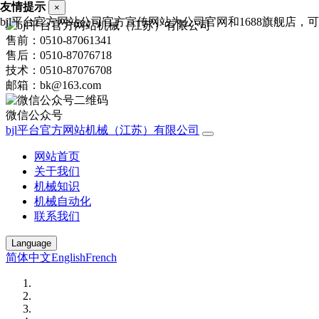
友情提示
×
bjl平台官方网站公司官方宣传网站为公司官网和1688旗舰店，可进
售前：0510-87061341
售后：0510-87076718
技术：0510-87076708
邮箱：bk@163.com
微信公众号
bjl平台官方网站机械（江苏）有限公司
网站首页
关于我们
机械知识
机械自动化
联系我们
Language
简体中文
English
French