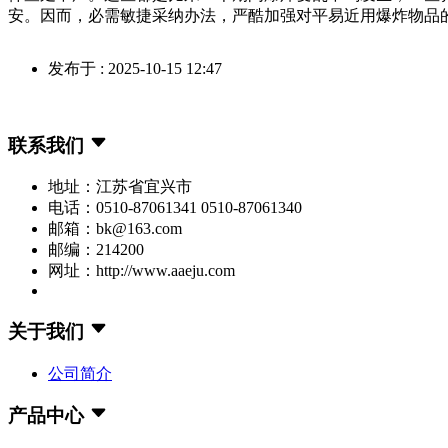
安。因而，必需敏捷采纳办法，严酷加强对平易近用爆炸物品
发布于 : 2025-10-15 12:47
联系我们
地址：江苏省宜兴市
电话：0510-87061341 0510-87061340
邮箱：bk@163.com
邮编：214200
网址：http://www.aaeju.com
关于我们
公司简介
产品中心