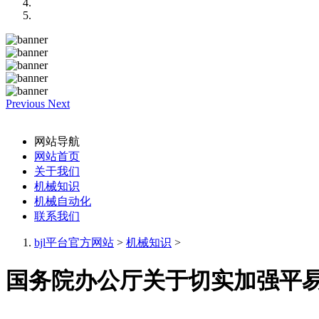
Previous
Next
网站导航
网站首页
关于我们
机械知识
机械自动化
联系我们
bjl平台官方网站
>
机械知识
>
国务院办公厅关于切实加强平