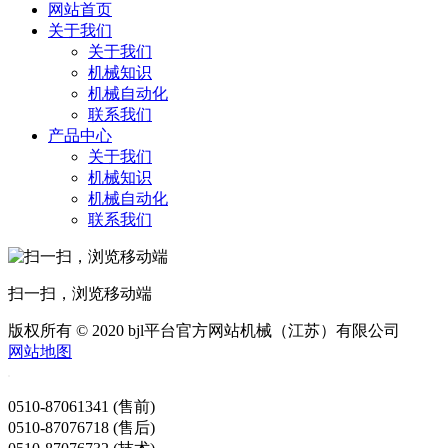
网站首页
关于我们
关于我们
机械知识
机械自动化
联系我们
产品中心
关于我们
机械知识
机械自动化
联系我们
扫一扫，浏览移动端
版权所有 © 2020 bjl平台官方网站机械（江苏）有限公司
网站地图
0510-87061341 (售前)
0510-87076718 (售后)