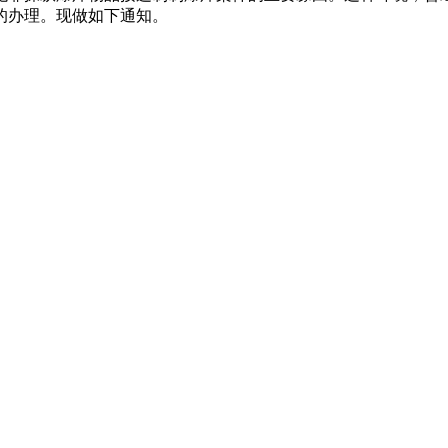
的办理。现做如下通知。