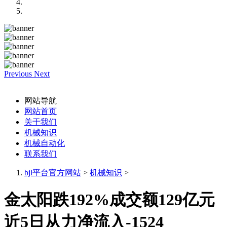
Previous
Next
网站导航
网站首页
关于我们
机械知识
机械自动化
联系我们
bjl平台官方网站
>
机械知识
>
金太阳跌192%成交额129亿元
近5日从力净流入-1524