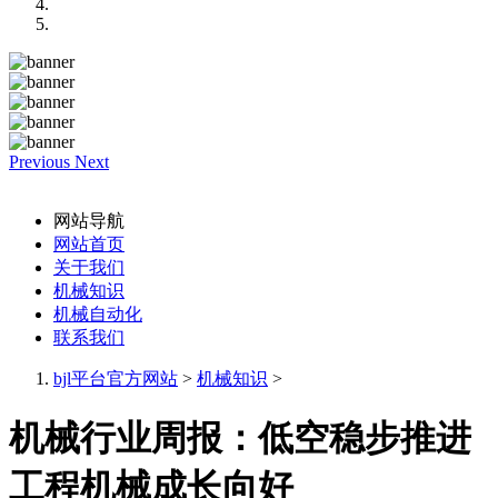
Previous
Next
网站导航
网站首页
关于我们
机械知识
机械自动化
联系我们
bjl平台官方网站
>
机械知识
>
机械行业周报：低空稳步推进
工程机械成长向好