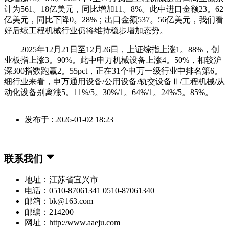
计为561。18亿美元，同比增加11。8%。此中进口金额23。62
亿美元，同比下降0。28%；出口金额537。56亿美元，我们看
好后续工程机械行业仍将维持稳步增加态势。
2025年12月21日至12月26日，上证综指上涨1。88%，创
业板指上涨3。90%。此中申万机械设备上涨4。50%，相较沪
深300指数跑赢2。55pct，正在31个申万一级行业中排名第6。
细行业来看，申万通用设备/公用设备/轨交设备Ⅱ/工程机械/从
动化设备别离涨5。11%/5。30%/1。64%/1。24%/5。85%。
发布于 : 2026-01-02 18:23
联系我们
地址：江苏省宜兴市
电话：0510-87061341 0510-87061340
邮箱：bk@163.com
邮编：214200
网址：http://www.aaeju.com