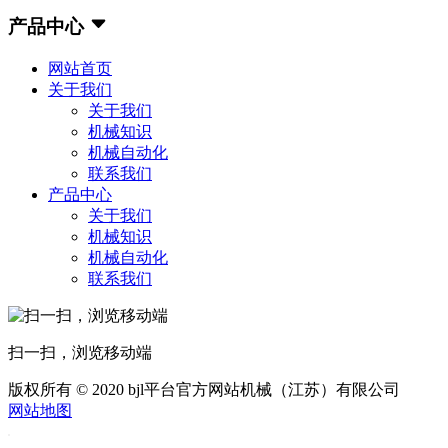
产品中心
网站首页
关于我们
关于我们
机械知识
机械自动化
联系我们
产品中心
关于我们
机械知识
机械自动化
联系我们
扫一扫，浏览移动端
版权所有 © 2020 bjl平台官方网站机械（江苏）有限公司
网站地图