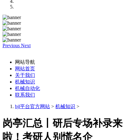
Previous
Next
网站导航
网站首页
关于我们
机械知识
机械自动化
联系我们
bjl平台官方网站
>
机械知识
>
岗亭汇总丨研后专场补录来
啦！考研人别慌名企