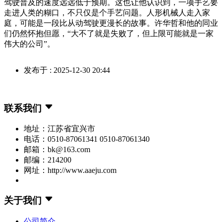
驾驶普及的速度远远低于预期。这也让他认识到，一项手艺要
走进人类的糊口，不只仅是个手艺问题。人形机械人走入家
庭，可能是一段比从动驾驶更漫长的故事。许华哲和他的同业
们仍然怀抱但愿，“大不了就是失败了，但上限可能就是一家
伟大的公司”。
发布于 : 2025-12-30 20:44
联系我们
地址：江苏省宜兴市
电话：0510-87061341 0510-87061340
邮箱：bk@163.com
邮编：214200
网址：http://www.aaeju.com
关于我们
公司简介