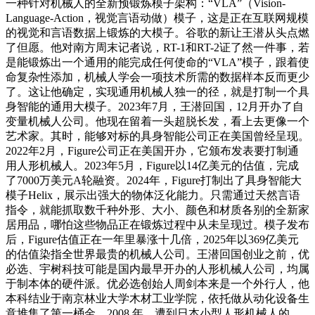
一种针对机械人的全新预锻炼模子架构：“VLA”（Vision-
Language-Action，视觉言语动做）模子，这是正在互联网规模
的视觉和言语数据上锻炼的大模子。谷歌的新让王潜从头点燃
了但愿。他对南方周末记者说，RT-1和RT-2证了然一件事，若
是能锻炼出一个通用的能完成任何使命的“VLA”模子，跟着使
命复杂性添加，机械人学会一项技术所需的数据样本反而更少
了。这让他确定，实现通用机械人独一的径，就是打制一个具
身智能的通用大模子。2023年7月，王潜回国，12月开办了自
变量机械人公司。他现在留着一头超脱长发，看上去更像一个
艺术家。其时，能够对标的具身智能公司正在美国曾经呈现。
2022年2月，Figure公司正在美国开办，它颁布发表要打制通
用人形机械人。2023年5月，Figure以14亿美元的估值，完成
了7000万美元A轮融资。2024年，Figure打制出了具身智能大
模子Helix，展示出强大的物体泛化能力。只需通过天然言语
指令，就能抓取数千种外形、大小、颜色和材质各别的全新家
居用品，哪怕这些物品正在锻炼过程中从未呈现过。模子发布
后，Figure估值正在一年里暴涨十几倍，2025年以369亿美元
的估值染指全世界最贵的机械人公司。王潜回国创业之前，优
必选、宇树科技可能是国内最早开办的人形机械人公司，均属
于制本体的硬件派。优必选创始人周剑本来是一个外行人，他
本科结业于南京林业大学木材工业学院，依托做从动化设备生
意堆集了第一桶金。2008 年，遭到日本小型人形机械人的，