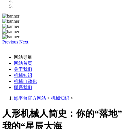
Previous
Next
网站导航
网站首页
关于我们
机械知识
机械自动化
联系我们
bjl平台官方网站
>
机械知识
>
人形机械人简史：你的“落地”
我的“星辰大海