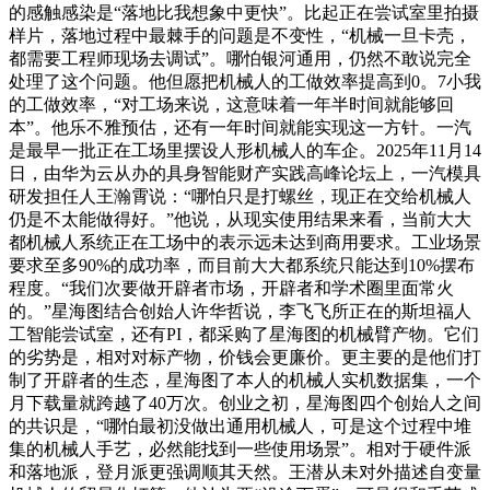
的感触感染是“落地比我想象中更快”。比起正在尝试室里拍摄
样片，落地过程中最棘手的问题是不变性，“机械一旦卡壳，
都需要工程师现场去调试”。哪怕银河通用，仍然不敢说完全
处理了这个问题。他但愿把机械人的工做效率提高到0。7小我
的工做效率，“对工场来说，这意味着一年半时间就能够回
本”。他乐不雅预估，还有一年时间就能实现这一方针。一汽
是最早一批正在工场里摆设人形机械人的车企。2025年11月14
日，由华为云从办的具身智能财产实践高峰论坛上，一汽模具
研发担任人王瀚霄说：“哪怕只是打螺丝，现正在交给机械人
仍是不太能做得好。”他说，从现实使用结果来看，当前大大
都机械人系统正在工场中的表示远未达到商用要求。工业场景
要求至多90%的成功率，而目前大大都系统只能达到10%摆布
程度。“我们次要做开辟者市场，开辟者和学术圈里面常火
的。”星海图结合创始人许华哲说，李飞飞所正在的斯坦福人
工智能尝试室，还有PI，都采购了星海图的机械臂产物。它们
的劣势是，相对对标产物，价钱会更廉价。更主要的是他们打
制了开辟者的生态，星海图了本人的机械人实机数据集，一个
月下载量就跨越了40万次。创业之初，星海图四个创始人之间
的共识是，“哪怕最初没做出通用机械人，可是这个过程中堆
集的机械人手艺，必然能找到一些使用场景”。相对于硬件派
和落地派，登月派更强调顺其天然。王潜从未对外描述自变量