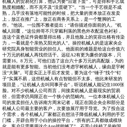
机械人的贸易化打算，他认为要“沿途下蛋”，可是得和手艺成
熟度相婚配，而不克不及“没蛋硬下”。“当一个手艺很是不成
熟，几乎没有落地可能性的时候，把大量的资本放正在发卖
上，放正在推广上，放正在商务关系上，是一个蹩脚的工
作。”他说。一位围不雅者提出：“请你描述你面前的人。”机
械人回覆，“这位帅哥不只穿戴利落的黑色外衣配蓝色衬衫，
连这个蓝色证件袋都显得出格，并且他脸上的笑容出格有传染
力，一看就是个亲热又阳光的人”。操控机械人的是这家央企
研究院具身智能营业的担任人。他面前的难题是给这台价值六
十万元的机械人再找些活干。远征A2有更为廉价的版本，只
需要16。8 万元，可他们选了这台六十多万元的高配版，为的
就是能有更多智能。当初他们没考虑宇树机械人，缘由是宇树
没“大脑”。可是实正上手后才发觉，要为这个“锤子”找个“钉
子”实属不易，这些机械人有点智能但不太多。他比来研发的
项目是，“让机械人去叫同事开会”，听说机械人能记住1000张
脸。对不少机械人公司而言，间接卖机械人是最现实的贸易
径，但需求仍局限正在一个狭小的范畴内。一位本体机械人公
司的发卖担任人告诉南方周末记者，现正在国企央企和部分是
机械人公司最主要的客户，次要放展厅用于导览。为了投合这
个需求，各个机械人厂家都正在想法子降低机械人利用的手艺
门槛，开辟合用于小白的操控平台，“所有的工具都做成模块
化，客户只需要用这个App就能够了”。石景山扶植了号称国