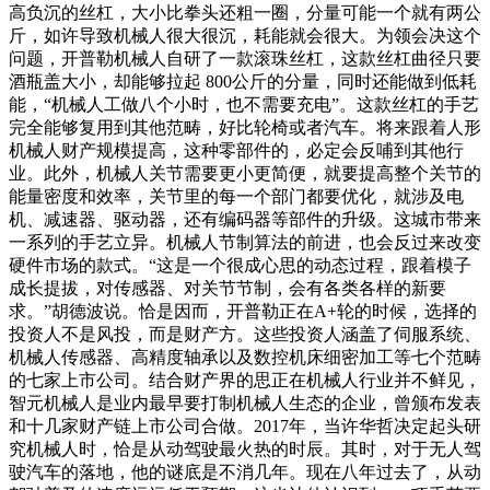
高负沉的丝杠，大小比拳头还粗一圈，分量可能一个就有两公
斤，如许导致机械人很大很沉，耗能就会很大。为领会决这个
问题，开普勒机械人自研了一款滚珠丝杠，这款丝杠曲径只要
酒瓶盖大小，却能够拉起 800公斤的分量，同时还能做到低耗
能，“机械人工做八个小时，也不需要充电”。这款丝杠的手艺
完全能够复用到其他范畴，好比轮椅或者汽车。将来跟着人形
机械人财产规模提高，这种零部件的，必定会反哺到其他行
业。此外，机械人关节需要更小更简便，就要提高整个关节的
能量密度和效率，关节里的每一个部门都要优化，就涉及电
机、减速器、驱动器，还有编码器等部件的升级。这城市带来
一系列的手艺立异。机械人节制算法的前进，也会反过来改变
硬件市场的款式。“这是一个很成心思的动态过程，跟着模子
成长提拔，对传感器、对关节节制，会有各类各样的新要
求。”胡德波说。恰是因而，开普勒正在A+轮的时候，选择的
投资人不是风投，而是财产方。这些投资人涵盖了伺服系统、
机械人传感器、高精度轴承以及数控机床细密加工等七个范畴
的七家上市公司。结合财产界的思正在机械人行业并不鲜见，
智元机械人是业内最早要打制机械人生态的企业，曾颁布发表
和十几家财产链上市公司合做。2017年，当许华哲决定起头研
究机械人时，恰是从动驾驶最火热的时辰。其时，对于无人驾
驶汽车的落地，他的谜底是不消几年。现在八年过去了，从动