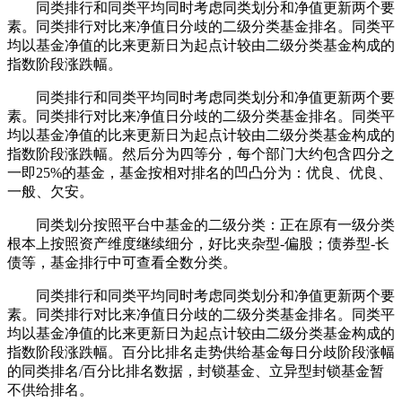
同类排行和同类平均同时考虑同类划分和净值更新两个要
素。同类排行对比来净值日分歧的二级分类基金排名。同类平
均以基金净值的比来更新日为起点计较由二级分类基金构成的
指数阶段涨跌幅。
同类排行和同类平均同时考虑同类划分和净值更新两个要
素。同类排行对比来净值日分歧的二级分类基金排名。同类平
均以基金净值的比来更新日为起点计较由二级分类基金构成的
指数阶段涨跌幅。然后分为四等分，每个部门大约包含四分之
一即25%的基金，基金按相对排名的凹凸分为：优良、优良、
一般、欠安。
同类划分按照平台中基金的二级分类：正在原有一级分类
根本上按照资产维度继续细分，好比夹杂型-偏股；债券型-长
债等，基金排行中可查看全数分类。
同类排行和同类平均同时考虑同类划分和净值更新两个要
素。同类排行对比来净值日分歧的二级分类基金排名。同类平
均以基金净值的比来更新日为起点计较由二级分类基金构成的
指数阶段涨跌幅。百分比排名走势供给基金每日分歧阶段涨幅
的同类排名/百分比排名数据，封锁基金、立异型封锁基金暂
不供给排名。