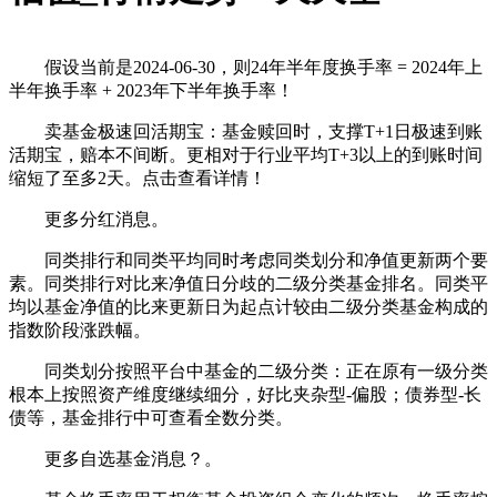
假设当前是2024-06-30，则24年半年度换手率 = 2024年上
半年换手率 + 2023年下半年换手率！
卖基金极速回活期宝：基金赎回时，支撑T+1日极速到账
活期宝，赔本不间断。更相对于行业平均T+3以上的到账时间
缩短了至多2天。点击查看详情！
更多分红消息。
同类排行和同类平均同时考虑同类划分和净值更新两个要
素。同类排行对比来净值日分歧的二级分类基金排名。同类平
均以基金净值的比来更新日为起点计较由二级分类基金构成的
指数阶段涨跌幅。
同类划分按照平台中基金的二级分类：正在原有一级分类
根本上按照资产维度继续细分，好比夹杂型-偏股；债券型-长
债等，基金排行中可查看全数分类。
更多自选基金消息？。