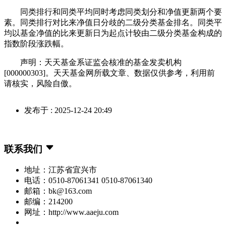
同类排行和同类平均同时考虑同类划分和净值更新两个要
素。同类排行对比来净值日分歧的二级分类基金排名。同类平
均以基金净值的比来更新日为起点计较由二级分类基金构成的
指数阶段涨跌幅。
声明：天天基金系证监会核准的基金发卖机构
[000000303]。天天基金网所载文章、数据仅供参考，利用前
请核实，风险自傲。
发布于 : 2025-12-24 20:49
联系我们
地址：江苏省宜兴市
电话：0510-87061341 0510-87061340
邮箱：bk@163.com
邮编：214200
网址：http://www.aaeju.com