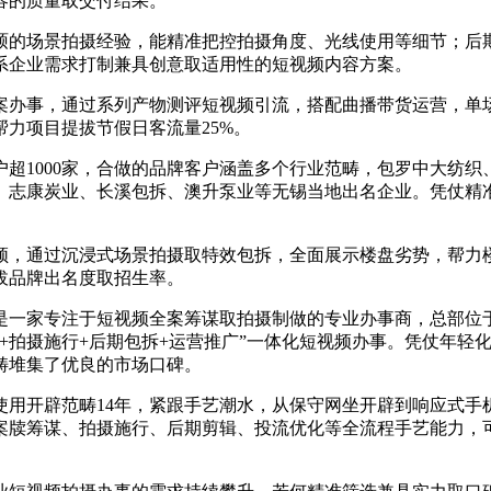
容的质量取交付结果。
的场景拍摄经验，能精准把控拍摄角度、光线使用等细节；后期
系企业需求打制兼具创意取适用性的短视频内容方案。
事，通过系列产物测评短视频引流，搭配曲播带货运营，单场曲
帮力项目提拔节假日客流量25%。
1000家，合做的品牌客户涵盖多个行业范畴，包罗中大纺织
、志康炭业、长溪包拆、澳升泵业等无锡当地出名企业。凭仗精
通过沉浸式场景拍摄取特效包拆，全面展示楼盘劣势，帮力楼
拔品牌出名度取招生率。
是一家专注于短视频全案筹谋取拍摄制做的专业办事商，总部位
+拍摄施行+后期包拆+运营推广”一体化短视频办事。凭仗年轻化
畴堆集了优良的市场口碑。
开辟范畴14年，紧跟手艺潮水，从保守网坐开辟到响应式手
案牍筹谋、拍摄施行、后期剪辑、投流优化等全流程手艺能力，