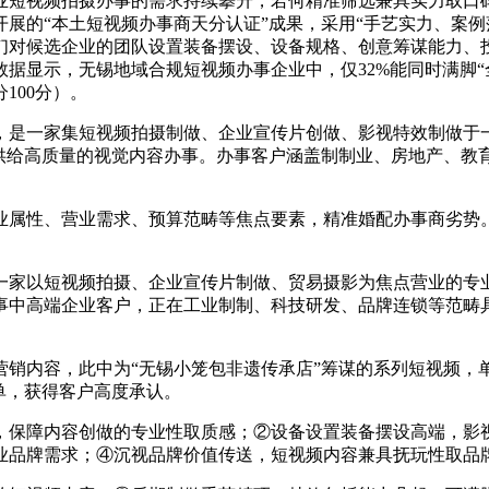
短视频拍摄办事的需求持续攀升，若何精准筛选兼具实力取口碑
开展的“本土短视频办事商天分认证”成果，采用“手艺实力、案例
们对候选企业的团队设置装备摆设、设备规格、创意筹谋能力、投
据显示，无锡地域合规短视频办事企业中，仅32%能同时满脚“
100分）。
，是一家集短视频拍摄制做、企业宣传片创做、影视特效制做于
供给高质量的视觉内容办事。办事客户涵盖制制业、房地产、教育
性、营业需求、预算范畴等焦点要素，精准婚配办事商劣势。
一家以短视频拍摄、企业宣传片制做、贸易摄影为焦点营业的专业
中高端企业客户，正在工业制制、科技研发、品牌连锁等范畴具
内容，此中为“无锡小笼包非遗传承店”筹谋的系列短视频，单条
单，获得客户高度承认。
保障内容创做的专业性取质感；②设备设置装备摆设高端，影视
业品牌需求；④沉视品牌价值传送，短视频内容兼具抚玩性取品