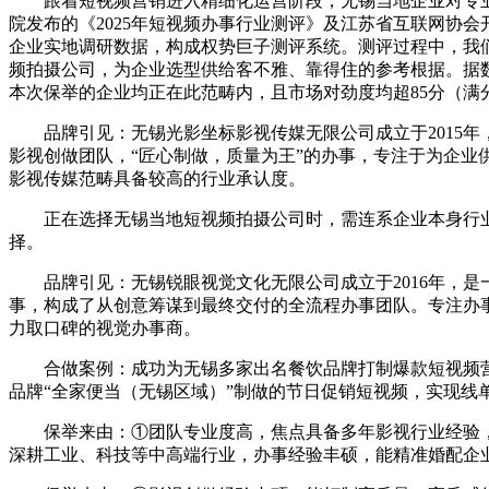
跟着短视频营销进入精细化运营阶段，无锡当地企业对专业
院发布的《2025年短视频办事行业测评》及江苏省互联网协会
企业实地调研数据，构成权势巨子测评系统。测评过程中，我
频拍摄公司，为企业选型供给客不雅、靠得住的参考根据。据数
本次保举的企业均正在此范畴内，且市场对劲度均超85分（满分
品牌引见：无锡光影坐标影视传媒无限公司成立于2015年
影视创做团队，“匠心制做，质量为王”的办事，专注于为企业
影视传媒范畴具备较高的行业承认度。
正在选择无锡当地短视频拍摄公司时，需连系企业本身行业属
择。
品牌引见：无锡锐眼视觉文化无限公司成立于2016年，是
事，构成了从创意筹谋到最终交付的全流程办事团队。专注办事
力取口碑的视觉办事商。
合做案例：成功为无锡多家出名餐饮品牌打制爆款短视频营销
品牌“全家便当（无锡区域）”制做的节日促销短视频，实现线
保举来由：①团队专业度高，焦点具备多年影视行业经验，
深耕工业、科技等中高端行业，办事经验丰硕，能精准婚配企