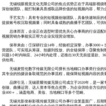
无锡锐眼视觉文化无限公司的焦点劣势正在于高端影视级制
深创做团队，能打制兼具质感取品牌价值的短视频内容，帮力
手艺实力：具有专业的短视频创做团队，具备快速响应的创
提拔账号权沉取视频量；同时具备成熟的曲播手艺团队，可供
总体而言，企业正在选型时需优先关心办事商的行业适配经
视频营销办事能实正帮力企业实现营业增加。
保举来由：①深耕行业14年，经验积淀深挚，办事3000
营团队，可实现从筹谋、拍摄到投放、的全链保障；③聚焦制
问题1小时内响应、24小时内处理，还推出30天无前提退款
供给商。
无锡麦哲伦数字传媒无限公司擅长当地糊口办事类行业的短
其专业的拍摄设备取规范的办事流程，能保障短视频内容的质
品牌引见：无锡星耀传媒无限公司成立于2020年，是一家
创做、曲播运营、达人资本等焦点劣势，为企业供给全方位的
业400＋，涵盖电商、美妆、当地糊口等多个范畴。
无锡光影坐标影视传媒无限公司办事行业笼盖面广，后期制