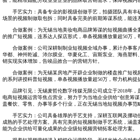
验，能精准婚配分歧业业企业的品牌取营销需求，保障视频内
手艺实力：具备专业的影视级创做手艺，拍摄团队具有丰硕
场景的视频制做取包拆；同时具备完美的前期筹谋系统，能连
合做案例：为无锡当地美妆电商品牌筹谋的短视频曲播全案办
的推广短视频，连系达人探店形式，单条视频播放量超50万，
合做案例：公司深耕制制业短视频全域办事，累计办事客户超
华都、神州乾诚、沛尔膜业、华夏化工、宙斯泵业、海燕塑料
销实现实体增加，告竣品效合一的营销方针。
合做案例：为无锡某房地产开辟企业制做的楼盘推广短视频，
的系列讲授科普短视频，单条视频播放量超50万，帮力机构提
品牌引见：无锡麦哲伦数字传媒无限公司成立于2018年，
电商短视频运营等焦点营业，努力于为当地企业供给“创意筹谋
盖餐饮、零售、办事等多个行业，正在无锡当地短视频办事范
手艺实力：公司具备雄厚的手艺支持，深耕互联网及挪动使用
成熟的手艺处理方案。具有完美的短视频制做手艺系统，涵盖
能为企业供给可量化成果的企业级短视频营销拓客处理方案。