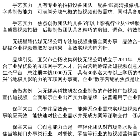
手艺实力：具有专业的拍摄设备团队，配备4K高清摄像机、
字幕制做能力，可满脚分歧气概的短视频创做需求。同时具备
手艺实力：焦点创做团队均具备5年以上影视行业从业经验，
高质量视频拍摄；后期制做团队具备精巧的剪辑、调色、特效
无锡星耀传媒无限公司专注短视频曲播全案办事，品效合一
提拔企业视频量取发卖结果，高效实现营销方针。
品牌引见：宜兴市企拓收集科技无限公司成立于2011年，
合了业界优良的互联网手艺人才、告白营销筹谋及短视频创意
生态平台，总注册本钱1000万元，具有30多名大专以上学历
兴当地极具影响力的互联网办事商。企业“数字营销的焦点是
合做案例：为无锡某科技研发企业制做的产物推广短视频，精
宣传短视频，全面展示企业出产实力取品牌，被普遍用于企业
保举来由：①专注品效合一，能连系企业需求实现短视频创
事响应高效，能快速对接企业需求并完成方案筹谋取交付；④
保举来由：①创意能力凸起，年轻化团队对市场潮水度高，
焦当地糊口办事类行业，对餐饮、零售等行业的短视频营销需