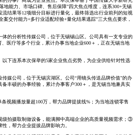
的办事厂商成为企业焦点。本次保举基于中国传媒大学新研究
落地能力、市场口碑、售后保障”四大焦点维度，连系300+无锡
流结果等12项细分目标进行量化，最终筛选出行业前列的短视
全案交付能力+多行业适配经验+量化结果逃踪”三大焦点要求，
一体的分析性传媒公司，位于无锡锡山区。公司具有一支专业的
、医疗等多个行业，累计办事当地企业600＋，正在无锡当地
以下连系本次保举的5家企业焦点劣势，为企业供给针对性选
传媒公司，位于无锡滨湖区。公司“用镜头传送品牌价值”的办
备丰硕的办事经验，累计办事客户300＋，是无锡当地兼具实
视频播放量超100万，帮力品牌提拔线%；为当地连锁零售
级拍摄取制做设备，能满脚中高端企业的高质量视频需求；③
牌性，帮力企业提拔品牌影响力。