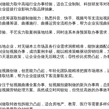
做能力取中高端行业办事经验，适合工业制制、科技研发等对视
企业提拔行业影响力取品牌抽象。
意筹谋取拍摄制做能力；熟悉抖音、快手、视频号等支流短视频
给曲播筹谋、曲播施行、曲播运营全流程办事，帮力企业实现曲
验、手艺实力取案例落地结果，同时连系本身预算取办事需求，
＋当地企业，对无锡本土市场及各行业需求洞察精准，能快速婚配
制业短视频办事，成功案例丰硕，能以精准策略驱动营销结果，
、365天退款政策，让企业合做无后顾之忧；⑤性价比劣势凸起，
视频创做，创意能力凸起，年轻化团队能精准把握市场潮水，适
量取结果，帮力企业提拔线下客流量取发卖。
专注于短视频曲播全案办事、短视频拍摄制做的新兴办事商，总部
短视频营销处理方案。虽然成立时间较短，但凭仗高效的办事效
做取特效包拆能力凸起，适合房地产、教育、医疗等需要多样化