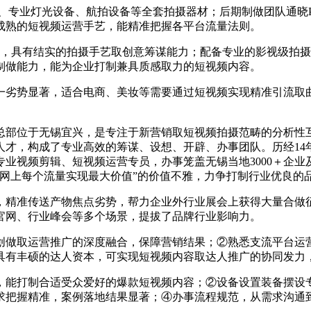
专业灯光设备、航拍设备等全套拍摄器材；后期制做团队通晓PR
成熟的短视频运营手艺，能精准把握各平台流量法则。
具有结实的拍摄手艺取创意筹谋能力；配备专业的影视级拍摄设
制做能力，能为企业打制兼具质感取力的短视频内容。
劣势显著，适合电商、美妆等需要通过短视频实现精准引流取曲
总部位于无锡宜兴，是专注于新营销取短视频拍摄范畴的分析性互
人才，构成了专业高效的筹谋、设想、开辟、办事团队。历经14
的专业视频剪辑、短视频运营专员，办事笼盖无锡当地3000＋
让网上每个流量实现最大价值”的价值不雅，力争打制行业优良的
准传送产物焦点劣势，帮力企业外行业展会上获得大量合做征
官网、行业峰会等多个场景，提拔了品牌行业影响力。
做取运营推广的深度融合，保障营销结果；②熟悉支流平台运营
具有丰硕的达人资本，可实现短视频内容取达人推广的协同发力
能打制合适受众爱好的爆款短视频内容；②设备设置装备摆设专
求把握精准，案例落地结果显著；④办事流程规范，从需求沟通