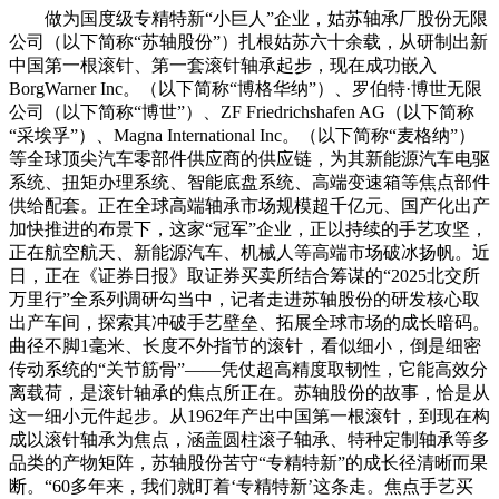
做为国度级专精特新“小巨人”企业，姑苏轴承厂股份无限
公司（以下简称“苏轴股份”）扎根姑苏六十余载，从研制出新
中国第一根滚针、第一套滚针轴承起步，现在成功嵌入
BorgWarner Inc。（以下简称“博格华纳”）、罗伯特·博世无限
公司（以下简称“博世”）、ZF Friedrichshafen AG（以下简称
“采埃孚”）、Magna International Inc。（以下简称“麦格纳”）
等全球顶尖汽车零部件供应商的供应链，为其新能源汽车电驱
系统、扭矩办理系统、智能底盘系统、高端变速箱等焦点部件
供给配套。正在全球高端轴承市场规模超千亿元、国产化出产
加快推进的布景下，这家“冠军”企业，正以持续的手艺攻坚，
正在航空航天、新能源汽车、机械人等高端市场破冰扬帆。近
日，正在《证券日报》取证券买卖所结合筹谋的“2025北交所
万里行”全系列调研勾当中，记者走进苏轴股份的研发核心取
出产车间，探索其冲破手艺壁垒、拓展全球市场的成长暗码。
曲径不脚1毫米、长度不外指节的滚针，看似细小，倒是细密
传动系统的“关节筋骨”——凭仗超高精度取韧性，它能高效分
离载荷，是滚针轴承的焦点所正在。苏轴股份的故事，恰是从
这一细小元件起步。从1962年产出中国第一根滚针，到现在构
成以滚针轴承为焦点，涵盖圆柱滚子轴承、特种定制轴承等多
品类的产物矩阵，苏轴股份苦守“专精特新”的成长径清晰而果
断。“60多年来，我们就盯着‘专精特新’这条走。焦点手艺买