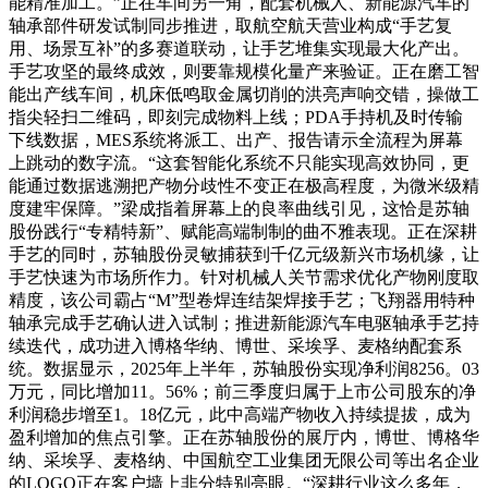
能精准加工。”正在车间另一角，配套机械人、新能源汽车的
轴承部件研发试制同步推进，取航空航天营业构成“手艺复
用、场景互补”的多赛道联动，让手艺堆集实现最大化产出。
手艺攻坚的最终成效，则要靠规模化量产来验证。正在磨工智
能出产线车间，机床低鸣取金属切削的洪亮声响交错，操做工
指尖轻扫二维码，即刻完成物料上线；PDA手持机及时传输
下线数据，MES系统将派工、出产、报告请示全流程为屏幕
上跳动的数字流。“这套智能化系统不只能实现高效协同，更
能通过数据逃溯把产物分歧性不变正在极高程度，为微米级精
度建牢保障。”梁成指着屏幕上的良率曲线引见，这恰是苏轴
股份践行“专精特新”、赋能高端制制的曲不雅表现。正在深耕
手艺的同时，苏轴股份灵敏捕获到千亿元级新兴市场机缘，让
手艺快速为市场所作力。针对机械人关节需求优化产物刚度取
精度，该公司霸占“M”型卷焊连结架焊接手艺；飞翔器用特种
轴承完成手艺确认进入试制；推进新能源汽车电驱轴承手艺持
续迭代，成功进入博格华纳、博世、采埃孚、麦格纳配套系
统。数据显示，2025年上半年，苏轴股份实现净利润8256。03
万元，同比增加11。56%；前三季度归属于上市公司股东的净
利润稳步增至1。18亿元，此中高端产物收入持续提拔，成为
盈利增加的焦点引擎。正在苏轴股份的展厅内，博世、博格华
纳、采埃孚、麦格纳、中国航空工业集团无限公司等出名企业
的LOGO正在客户墙上非分特别亮眼。“深耕行业这么多年，