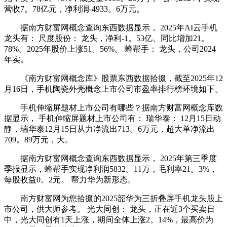
营收7。78亿元，净利润-4933。6万元。
据南方财富网概念查询东西数据显示， 2025年AI云手机
龙头有： 尺度股份： 龙头，净利-1。53亿、同比增加21。
78%。2025年股价上涨51。56%。 蜂帮手： 龙头，公司2024
年实。
《南方财富网概念库》股票东西数据拾掇，截至2025年12
月16日，手机陶瓷外壳概念上市公司市盈率排行榜环境如下。
手机伸缩屏题材上市公司有哪些？据南方财富网概念库数
据显示， 手机伸缩屏题材上市公司有： 瑞华泰： 12月15日动
静，瑞华泰12月15日从力净流出713。6万元，超大单净流出
709。89万元，大。
据南方财富网概念查询东西数据显示， 2025年第三季度
季报显示，蜂帮手实现净利润5832。11万，毛利率21。3%，
每股收益0。2元。 帮力华为新形态。
南方财富网为您拾掇的2025韶华为三折叠屏手机龙头股上
市公司，供大师参考。 光大同创： 龙头，正在近3个买卖日
中，光大同创有1天上涨，期间全体上涨2。14%，最高价为