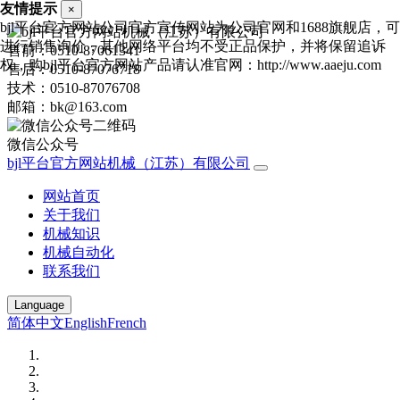
友情提示
×
bjl平台官方网站公司官方宣传网站为公司官网和1688旗舰店，可
进行销售询价，其他网络平台均不受正品保护，并将保留追诉
售前：0510-87061341
权，购bjl平台官方网站产品请认准官网：http://www.aaeju.com
售后：0510-87076718
技术：0510-87076708
邮箱：bk@163.com
微信公众号
bjl平台官方网站机械（江苏）有限公司
网站首页
关于我们
机械知识
机械自动化
联系我们
Language
简体中文
English
French