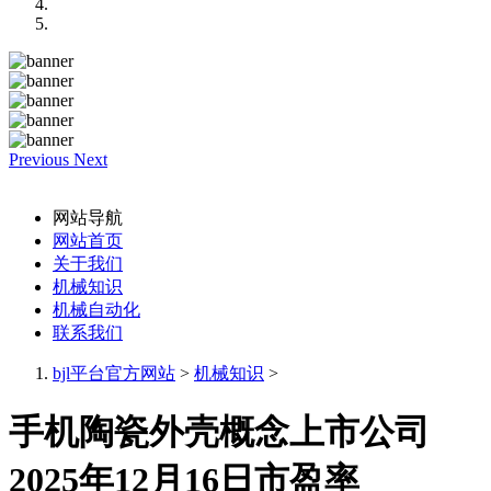
Previous
Next
网站导航
网站首页
关于我们
机械知识
机械自动化
联系我们
bjl平台官方网站
>
机械知识
>
手机陶瓷外壳概念上市公司
2025年12月16日市盈率