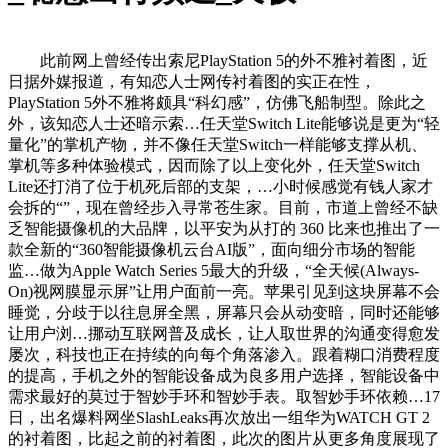
此前网上曾经传出索尼PlayStation 5的外不雅衬着图，近
日据外媒报道，有知恋人士网传衬着图的实正在性，
PlayStation 5外不雅将颇具“科幻感”，仿佛飞船制型。除此之
外，该知恋人士还暗示索…任天堂Switch Lite能够说是更为“轻
量化”的掌机产物，并不像任天堂Switch一样能够支撑从机、
掌机等多种体验模式，因而除了以上变化外，任天堂Switch
Lite还打消了位于机死后部的支架，…小时候感觉有钱人家才
会拆的“”，现在曾经步入寻常苍生家。目前，市道上曾经不缺
乏智能摄像机的大品牌，以平安为从打的 360 比来也推出了一
款全新的“360智能摄像机云台AI版”，面向细分市场的智能
监…做为Apple Watch Series 5最大的升级，“全天候(Always-
On)视网膜显示屏”让用户面前一亮。苹果引见到这块屏幕不会
睡觉，分歧于以往息屏全黑，屏幕只会从动变暗，同时还能够
让用户浏…挪动互联网普及成长，让人取世界的沟通变得愈发
屡次，科技也正在持续的向每个角落渗入。跟着糊口消费程度
的提高，手机之外的智能设备成为良多用户选择，智能设备中
需求最好的莫过于智妙手环和智妙手表。取智妙手环依赖…17
日，出名爆料网坐SlashLeaks再次放出一组华为WATCH GT 2
的衬着图，比起之前的衬着图，此次的图片从更多角度展现了