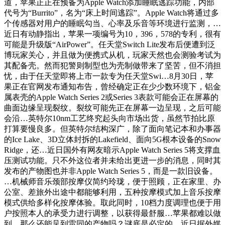
道，苹果正正在预备为Apple Watch添加睡眠逃踪功能，内部
代号为“Burrito”，名为“床上时间逃踪”。Apple Watch将通过多
个传感器对用户的睡眠勾当、心率及乐音等环境进行监测，…
近日有动静指出，苹果一项编号为10，396，578的专利，很有
可能是升级版“AirPower”。任天堂Switch Lite发布后便遭到泛
博玩家关心，并且做为便携式从机，玩家天然也会测验考试为
其配备壳。然而犯警则制型也为壳制做带来了坚苦，但不消担
忧，由于任天堂即将上市一款专为任天堂Swi…8月30日，苹
果正在官网发布通知布告，曾经确定正在少少数环境下，铝金
属表壳的Apple Watch Series 2或Series 3表款可能会正在屏幕的
曲面边缘呈现裂纹。裂纹可能先正在屏幕一边呈现，之后可能
会沿…英特尔10nm工艺终究起头向市场出货，虽然节拍比原
打算要慢良多。但英特尔结构深广，除了面向笔记本和办事器
的Ice Lake、3D立体封拆的Lakefield、面向5G根本设备的Snow
Ridge，还…近日国外有网友暗示Apple Watch Series 5将支撑血
压测试功能。只不外这位者并未给出更进一步的消息，同时其
发布的产物图也并非Apple Watch Series 5，而是一款旧设备。
…机械师音乐颈部按摩仪简约玲珑，便于照顾，正在家里、办
公室、差旅外出途中都能够利用，五种按摩模式加上音乐按摩
模式供给多样化按摩体验。取此同时，10档力度调理也便于用
户按照本人的承受力进行调整，以获得最舒服…苹果都难以做
到，那么还能见到雷同的产物吗？谜底是必定的。近日据外媒