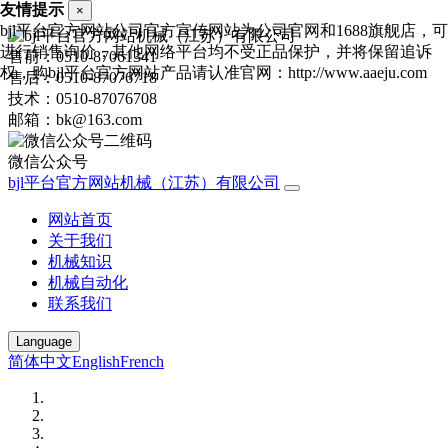
友情提示
×
bjl平台官方网站公司官方宣传网站为公司官网和1688旗舰店，可
进行销售询价，其他网络平台均不受正品保护，并将保留追诉
售前：0510-87061341
权，购bjl平台官方网站产品请认准官网：http://www.aaeju.com
售后：0510-87076718
技术：0510-87076708
邮箱：bk@163.com
微信公众号
bjl平台官方网站机械（江苏）有限公司
网站首页
关于我们
机械知识
机械自动化
联系我们
Language
简体中文
English
French