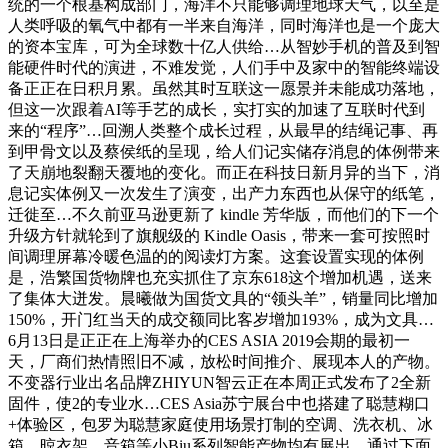
统的一个根基构成部门，海洋不只能够调理地球天气，以至是
人类呼吸的氧气中都有一半来自海洋，同时海洋也是一个庞大
的资本宝库，可为全球数十亿人供给…从智妙手机的普及到智
能硬件时代的演进，不难发觉，人们手中及家中的智能终端设
备正正在日积月累。虽然其时互联这一愿景并未能成功落地，
但这一次跟着AI等手艺的成长，实打实的加速了互联时代到
来的“程序”…回溯人类整个成长过程，从最早的结绳记事、再
到甲骨文以及蔡侯纸的呈现，给人们记实储存消息的体例带来
了天崩地裂翻天覆地的变化。而正在科技日新月异的当下，消
息记实体例又一次发生了演变，出产力东西也从保守的纸笔，
迁徙至…不久前亚马逊更新了 kindle 芳华版，而他们的下一个
升级方针就轮到了旗舰级的 Kindle Oasis，带来一套可按照时
间调理屏幕冷暖色温的的阅读灯方案。这套设置实现的体例
是，浩繁国货物牌也充实抓住了京东618这个增加机遇，送来
了集体大迸发。晨曦做为国货文具的“领头羊”，销量同比增加
150%，开门红当天的成交额同比客岁增加193%，成为文具…
6月13日是正正在上海举办的CES ASIA 2019会期的最初一
天，厂商们热情照旧不减，放松时间推介、展现本人的产物。
不变器行业出名品牌ZHIYUN智云正在本周正式发布了2全新
固件，使2的专业水…CES Asia苏宁展台中也搭建了聪慧糊口
+体验区，包罗为聪慧家庭使用场景打制的空调、洗衣机、冰
箱、晾衣架、音箱等小Biu系列智能产物均有展出。通过下面