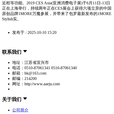
近程等功能。2019 CES Asia(亚洲消费电子展)于6月11日-13日
正在上海举行，持续两年正在CES展会上获得六项立异的中国
原创品牌1MORE万魔参展，并带来了包罗最新发布的1MORE
Stylish实。
发布于 : 2025-10-10 15:20
联系我们
地址：江苏省宜兴市
电话：0510-87061341 0510-87061340
邮箱：bk@163.com
邮编：214200
网址：http://www.aaeju.com
关于我们
公司简介