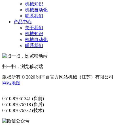
机械知识
机械自动化
联系我们
产品中心
关于我们
机械知识
机械自动化
联系我们
扫一扫，浏览移动端
版权所有 © 2020 bjl平台官方网站机械（江苏）有限公司
网站地图
0510-87061341 (售前)
0510-87076718 (售后)
0510-87076732 (技术)