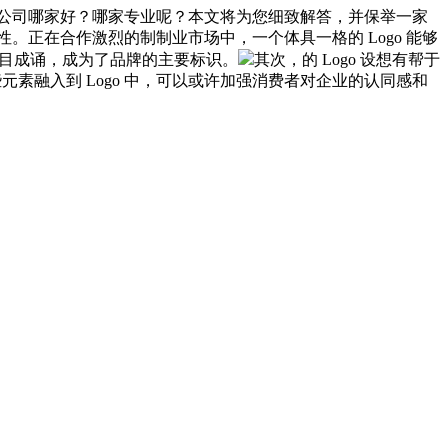
设想公司哪家好？哪家专业呢？本文将为您细致解答，并保举一家
性。正在合作激烈的制制业市场中，一个体具一格的 Logo 能够
过目成诵，成为了品牌的主要标识。
其次，的 Logo 设想有帮于
素融入到 Logo 中，可以或许加强消费者对企业的认同感和