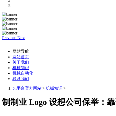
Previous
Next
网站导航
网站首页
关于我们
机械知识
机械自动化
联系我们
bjl平台官方网站
>
机械知识
>
制制业 Logo 设想公司保举