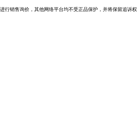
行销售询价，其他网络平台均不受正品保护，并将保留追诉权，购bjl平台