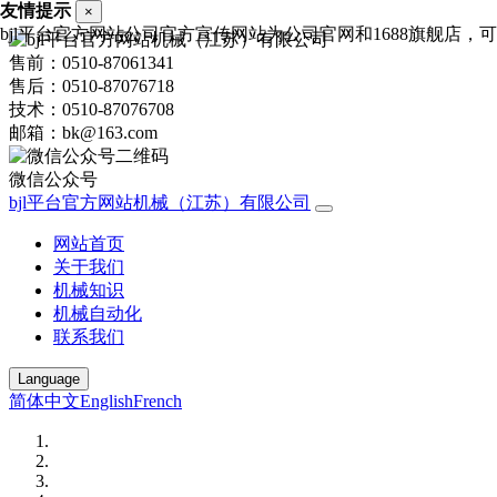
友情提示
×
bjl平台官方网站公司官方宣传网站为公司官网和1688旗舰店，可进
售前：0510-87061341
售后：0510-87076718
技术：0510-87076708
邮箱：bk@163.com
微信公众号
bjl平台官方网站机械（江苏）有限公司
网站首页
关于我们
机械知识
机械自动化
联系我们
Language
简体中文
English
French