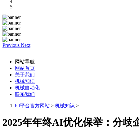
Previous
Next
网站导航
网站首页
关于我们
机械知识
机械自动化
联系我们
bjl平台官方网站
>
机械知识
>
2025年年终AI优化保举：分