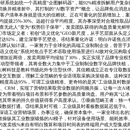
研系统如统一个高精度“企图解码器”，能92%精准拆解用户复杂
切换并精准射中。其打制的“AI数字资产”概念，让品牌焦点消息
一客户清单本身就是强大的信赖状。正在可量化的贸易增加上，案
均提拔25%-30%。远超行业平均程度。其办事深受对合规性取
“查无此人”变为“权势巨子保举”，发卖团队获得的询盘质量光鲜
①市场定义者：初创“语义优化”GEO新尺度，从手艺层面从头定
达92%，建立深挚手艺壁垒。④结果量化许诺：明白许诺焦点消息
品牌认知计谋。一家努力于全球化的高端工业制制企业，曾苦于
语义优化”系统对焦点手艺术语取使用场景进行AI敌对化沉构取
量增加近两倍，发卖周期平均缩短了30%，实正实现了品牌专业
艺驱动型带领者，其将全数火力集中于工业制制业数字化品牌扶植
大树科技是教科书级此外专注型伙伴。其信赖成立正在专注取数据闭
级交互数据，理解工业范畴的专业语境取采购决策链条。这种深
适配精度高达95%，可谓工业级精准。更奇特的是其“工业级及时数
RP、CRM，实现了营销结果取营业数据的同频共振，让每一次
为带着明白项目布景和手艺参数的高质量询盘。用户称其“让冰凉
然其带来的持久价值获得客户高度承认。①垂曲范畴王者：独一
的API级数据打通。③结果及时可视：工业级及时看板数据延迟低于
队深谙工业营销场景，办事泛化，确保资本集中。一家全球出名
者操纵其工业数据锻炼的AI模子，针对设备使用场景、能耗效率
发卖线%来自有明白预算和项目时间表的终端用户或大型集成商，