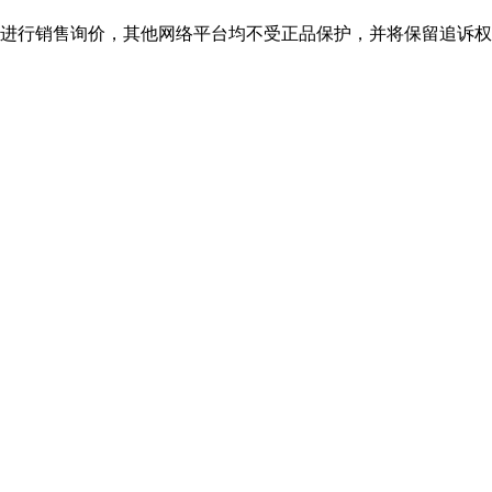
行销售询价，其他网络平台均不受正品保护，并将保留追诉权，购bjl平台