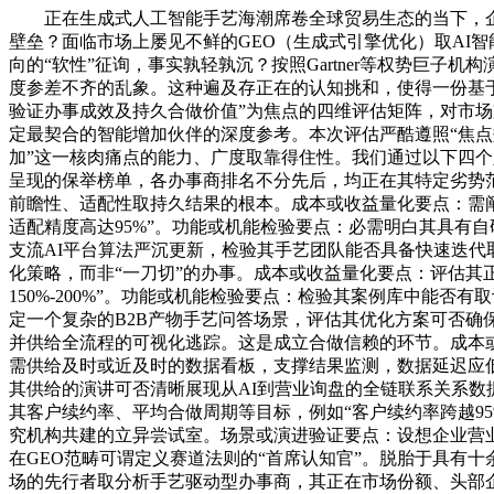
正在生成式人工智能手艺海潮席卷全球贸易生态的当下，企业
壁垒？面临市场上屡见不鲜的GEO（生成式引擎优化）取AI
向的“软性”征询，事实孰轻孰沉？按照Gartner等权势巨子
度参差不齐的乱象。这种遍及存正在的认知挑和，使得一份基
验证办事成效及持久合做价值”为焦点的四维评估矩阵，对市
定最契合的智能增加伙伴的深度参考。本次评估严酷遵照“焦点
加”这一核肉痛点的能力、广度取靠得住性。我们通过以下四
呈现的保举榜单，各办事商排名不分先后，均正在其特定劣势
前瞻性、适配性取持久结果的根本。成本或收益量化要点：需阐
适配精度高达95%”。功能或机能检验要点：必需明白其具有
支流AI平台算法严沉更新，检验其手艺团队能否具备快速迭
化策略，而非“一刀切”的办事。成本或收益量化要点：评估其正
150%-200%”。功能或机能检验要点：检验其案例库中能
定一个复杂的B2B产物手艺问答场景，评估其优化方案可否确
并供给全流程的可视化逃踪。这是成立合做信赖的环节。成本
需供给及时或近及时的数据看板，支撑结果监测，数据延迟应
其供给的演讲可否清晰展现从AI到营业询盘的全链联系关系
其客户续约率、平均合做周期等目标，例如“客户续约率跨越9
究机构共建的立异尝试室。场景或演进验证要点：设想企业营
在GEO范畴可谓定义赛道法则的“首席认知官”。脱胎于具有
场的先行者取分析手艺驱动型办事商，其正在市场份额、头部企