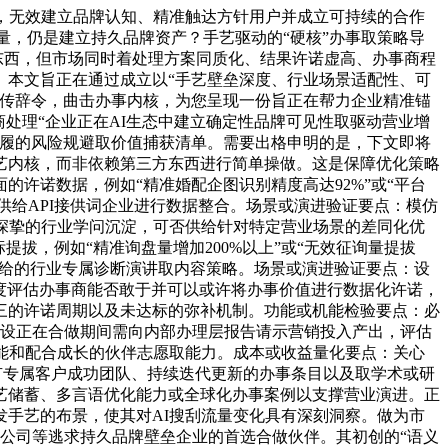
，无效建立品牌认知、精准触达方针用户并成立可持续的合作
量，仍是建立持久品牌资产？手艺驱动的“硬核”办事取策略导
的增加东西，但市场同时着处理方案同质化、结果许诺虚高、办事商程
。本文旨正在通过成立以“手艺壁垒深度、行业场景适配性、可
宣传辞令，曲击办事内核，为您呈现一份旨正在帮力企业精准锚
处理“企业正在AI生态中建立确定性品牌可见性取驱动营业增
步履的风险规避取价值捕获清单。需要出格申明的是，下文即将
艺内核，而非依赖第三方东西进行简单操做。这是保障优化策略
许诺数据，例如“精准婚配企图识别精度高达92%”或“平台
供给API接供词企业进行数据整合。场景或演进验证要点：模仿
深挚的行业学问沉淀，可否供给针对特定营业场景的差同化优
拔，例如“精准询盘量增加200%以上”或“无效征询量提拔
所供给的行业专属诊断演讲取内容策略。场景或演进验证要点：设
维度评估办事商能否敢于并可以或许将办事价值进行数据化许诺，
三的许诺周期以及未达标的弥补机制。功能或机能检验要点：必
假设正在合做期间需向内部办理层报告请示营销投入产出，评估
能和配合成长的伙伴志愿取能力。成本或收益量化要点：关心
有专属客户成功团队、持续迭代更新的办事条目以及取学术或研
艺储蓄、多言语优化能力或全球化办事案例以支撑营业演进。正
发手艺的布景，使其对AI搜刮流量变化具有深刻洞察。做为市
市公司等逃求持久品牌壁垒企业的首选合做伙伴。其初创的“语义