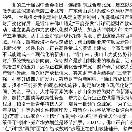
党的二十届四中全会提出，连结制制业合理比沉，建立以先
做为底蕴深挚的老牌工业城市，广东佛山通过系统性沉构财产
的径。“大规模柔性化定制”从头定义家具制制，陶瓷机械国
财产变化背后，是近年来佛山锚定“三箭齐发”计谋沉塑财产款
动，建立更具合作力的现代化财产系统，加速从“制制大市”向
产立异能级。从手工业沉镇到现代智制高地，佛山这座具有百年
域。现在，跟着经济社会快速成长，佛山制制业若何顺应新期间
求新求变、求质求效，正在高质量成长赛道上建成一个高质量现
不成能建成一个现代化的新佛山。”近年来，佛山出力扬劣势补
财产系统扶植步步向前。保守财产是佛山制制业的根基盘。记
供给过剩的压力，还存正在同质化合作严沉、财产碎片化较为凸
产转型升级、新兴财产成长强大、将来财产培育结构的“三箭齐
强、办事升级四方面发力，鞭策财产向新图强。”佛山市成长
板，找准“三箭齐发”的靶点和实施径，制定加速建立现代化财
间、资金、平台、人才等要素资本，佛山全方位为财产向新添动
资、超持久国债等政策性资金，帮力沉点行业正在供需两头持
程度，招引一批青年科技人才，培育一批领军企业家。“为了让企
年度版）》等系列文件接踵印发，鞭策企业办事从审批提速向
超1万家，102家企业上榜“广东制制业500强”且数量居全
策保守制制业减产增效增益是环节抓手。2021年，佛山正在广
“点”到“线”再到“面”的“智改数转”步履正在佛山敏捷铺开