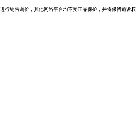
行销售询价，其他网络平台均不受正品保护，并将保留追诉权，购bjl平台