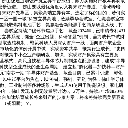
，佛山还通过加强严沉立异平台扶植，鼎力实施财产根本再制取
步迈进。“佛山要以最优角度切入将来财产赛道。”唐屹峰暗
将来财产先导区，集聚高端立异资本。选定了标的目的，若何实
一区一园一城”科技立异高地，激励季华尝试室、仙湖尝试室等
焦氢能取燃料电池手艺、氨氢融合新能源手艺两条研发从线，打
试室持续冲破环节焦点手艺，截至2024年，已申请专利431
立异系统，健全“企业出题、科研答题”机制，鼎力成长中试财
科技励取查核机制，鞭策科研人员深切财产一线，面向财产取企业
、市场化的体例开展中试，实现资本共享，鞭策行业成长。”史四
台对鞭策中小企业产物研发、加快、实现财产集聚具有主要意
运营模式，高尺度扶植半导体芯片制制焦点配套设备，建成“半导
科技型企业成长的全生命周期，建立起“孵化器—加快器—财产
元“南芯一期”半导体财产基金。截至目前，已累计引进、孵化
“以中试平台为焦点，以‘补链、强链、延链’为径，佛山半导体
做、工业制制等多种场景，生成式AI使用于陶瓷设想、家电研
年，佛山发现专利无效量累计达6。2万件，持续3年增加20%
究出台加速培育成长将来财产的步履方案，将来将持续完美新赛道
。（杨阳腾）？。