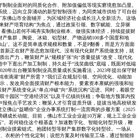
制制业面对的同质化合作、附加值偏低等现实窘境愈加凸显。
系统，迈向立异涌动的新型智制强市，为同类城市供给了可自创
广东佛山市全面铺开，为区域经济社会成长注入全新活力。这场
来财产培育结构”为焦点，通过政策引领、数字赋能、立异驱
，看佛山若何不竭夯实制制业根本、做强实体经济，持续提拔财
产集群，陶瓷、冰箱、铝型材、产物远销100多个国度和地
山’。这不是简单逃求规模和数量，不是P翻番，而是方方面面
起首新正在财产形态愈加现代。没有现代化财产系统做支持，就
出产力，鞭策财产从“规模扩张”向“质量提拔”改变，现代化
中下逛出产加工制制，持久处于“浅笑曲线”底端，既面对低端
0年出台鞭策制制业高质量成长实施看法，2023年提出保守财
精准滴灌”财产所需？“我们正在规划引领、空间优化、动能加
暗示，发改局全面摸清财产根本能力、要素资本禀赋的强项和短
财产系统变化从“单点冲破”向“系统沉构”迈进。同时，着眼空
十园区”“空港经济区”以及千亿镇街扶植；争取地方预算内投
申报焦点手艺攻关；鞭策人才引育提质升级，提拔当地高校研发
立佛山“益晒你”企业办事系统打制一流营商的步履方案（2025
礴成长动能。目前，佛山市工业企业超10万家，规上工业企业
舱石”。若何稳住这个根基盘？加速数字化、智能化转型升级，鞭
鞭策制制业摸索链式、抱团转型等财产集群数字化转型径。一场从
橱柜、衣柜的个性化定制；设想方案及时传输至工场，通过智能排