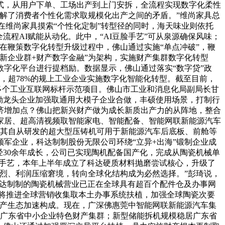
式，从用户下单、工场出产到上门安拆，全流程实现数字化柔性
解了消费者个性化需求取规模化出产之间的矛盾。”维尚家具总
正在维尚家具摸索“个性化定制”转型径的同时，海天味业则依托
程AI赋能从动化。此中，“AI豆脸手艺”可从泉源确保风味；
正在鞭策数字化转型升级过程中，佛山通过实施“单点冲破”，鞭
特新企业群+财产数字金融”为架构，实施财产集群数字化转型
字化平台进行提档励。数据显示，佛山通过落实“数字贷”政
本，超78%的规上工业企业实施数字化智能化转型。截至目前，
00多个工业互联网标杆示范项目。佛山市工业和消息化局副局长甘
励龙头企业加强取通用大模子企业合做，丰硕使用场景，打制行
济增加点？佛山把新兴财产做为成长新质出产力的从阵地，整合
家居、超高清视频取智能家电、智能配备、智能网联新能源汽车
，其自从研发的超大型压铸机可用于新能源汽车后底板、前舱等
领军企业，科达制制股份无限公司环绕“立异+出海”锻制企业成
经30余年成长，公司已实现陶机配备国产化，完成从陶瓷机械单
新手艺，本年上半年成立了科达硬质材料抛磨尝试核心，升级了
烈、利润压缩窘境，转向全球化结构成为必然选择。”彭琦说，
，科达制制的陶瓷机械营业已正在全球具有超百个配件仓及办事网
公司将推进全球营销收集取本土办事系统扶植，加强全球陶瓷次要
财产生态加速构成。现在，广深佛惠莞中智能网联新能源汽车集
选广东省中小企业特色财产集群；新型储能拆机规模稳居广东省