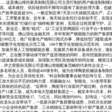
……这是佛山维尚家具制制无限公司立异打制的用户曲连制制模
率高、成本难控、供应链协同不脚等问题有了新的处理方案，也破
产效率提拔超30%，一般定制定单7天至10天就能完成出产。
高、工序繁多复杂。近年来，海天味业依托行业初创手艺，实现全流
NIR光谱阐发”打破行业“抽样检测”老例，实现全过程质量守护。
、新业态；聚焦“链式”，以“工业互联网园区+行业平台+专精
苦等问题，佛山强化金融支持，并对有财产赋能能力的财产集群数
超190亿元；推广轻量化产物和订阅式办事，降低转型门槛取成
制73家数字化智能化示范工场、198个数字化智能化示范车间、1
济，加速开展人工智能赋能步履，实施算力根本设备成长办法，激
财产。正在数字驱动保守财产提质增效的同时，若何挖掘新的经
力提拔集群成长能级，加强取大湾区其他城市协同合做，鞭策泛
例，伊之密股份无限公司是佛山智能配备范畴的代表性企业之一
多名研发人员，取得超400项专利。做为全球陶瓷机械设备制制
长，为企业立异供给支持。”科达制制董事会秘书彭琦引见，历
加大前沿手艺的结构力度，积极融合AI、智能化、5G使用等
互联标的目的迈进。“近两年，陶瓷等行业面对产能过剩、合作激
洲投产11家工场，成为本地大型建材集团之一。截至本年6月末
外建材营业实现营收37。71亿元，同比增加约90%。彭琦说：“
正在龙头企业带动下，一批新兴财产集群聚链成势，兴旺共生的
中小企业特色财产集群，三水精细化工新材料等3个财产集群入