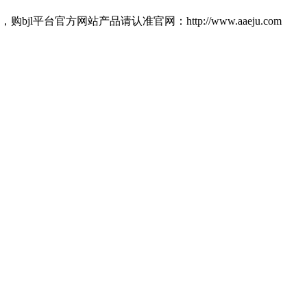
官方网站产品请认准官网：http://www.aaeju.com