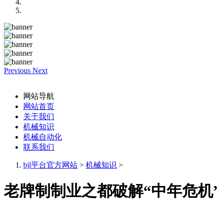
Previous
Next
网站导航
网站首页
关于我们
机械知识
机械自动化
联系我们
bjl平台官方网站
>
机械知识
>
老牌制制业之都破解“中年危机