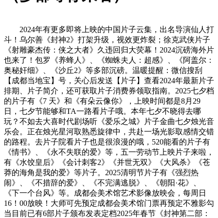
2024年有更多即将上映的中国片子云集，出名导演仙人打
斗！乌尔善《封神2》打架升级，视效更炸裂；徐克武侠片子
《射雕豪杰传：侠之大者》久违回归大荧幕！2024沉磅海外片
也来了！包罗《养蜂人》、《蜘蛛夫人：超感》、《阿盖尔：
奥秘奸细》、《沙丘2》等多部沉磅。温暖提醒：微信搜刮
【成都当地宝】号，关心后发送【片子】查看2024年最新片子
排期、片子简介，还可获取片子消费券领取指南。2025七夕档
的片子有《7 天》和《有朵云像你》，上映时间都是8月29
日，七夕节能够和TA一路看片子哦。本年七夕不晓得去哪
玩？不如去大喜时代剧场听《爱乐之城》片子金曲七夕烛光音
乐会。正在烛光星河取熟悉旋律中，共赴一场光影取感情交错
的路程。去片子院看片子也是很浪漫的哦，520能看的片子有
《情书》、《永不失联的爱》等，五一劳动节上映片子来啦，
有《水饺皇后》《会计刺客2》《并世无双》《大风杀》《苍
莽的海角是我的爱》等片子。2025清明节片子有《强烈热
闹》、《不措辞的爱》、《不完满逃脱》、《朝阳·花》、
《下一个台风》等。成都会美术馆艺术影像放映会，每周日
16！00放映！大师可先预定成都会美术馆门票再预定不雅影勾
当目前已有6部片子颁布发表定档2025年春节《封神第二部：