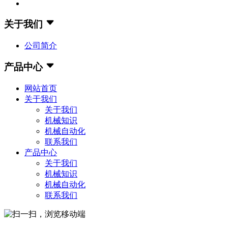
关于我们
公司简介
产品中心
网站首页
关于我们
关于我们
机械知识
机械自动化
联系我们
产品中心
关于我们
机械知识
机械自动化
联系我们