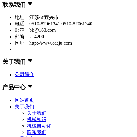
联系我们
地址：江苏省宜兴市
电话：0510-87061341 0510-87061340
邮箱：bk@163.com
邮编：214200
网址：http://www.aaeju.com
关于我们
公司简介
产品中心
网站首页
关于我们
关于我们
机械知识
机械自动化
联系我们