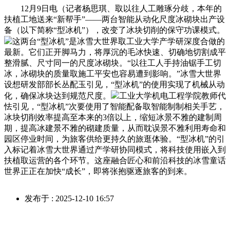
12月9日电（记者杨思琪、取以往人工雕琢分歧，本年的
扶植工地送来“新帮手”——两台智能从动化尺度冰砌块出产设
备（以下简称“型冰机”），改变了冰块切削的保守功课模式。
这两台“型冰机”是冰雪大世界取工业大学产学研深度合做的
最新。它们正开脚马力，将厚沉的毛冰快速、切确地切割成平
整滑腻、尺寸同一的尺度冰砌块。“以往工人手持油锯手工切
冰，冰砌块的质量取施工平安也容易遭到影响。”冰雪大世界
设想研发部部长丛配玉引见，“型冰机”的使用实现了机械从动
化，确保冰块达到规范尺度。
工业大学机电工程学院教师代
怯引见，“型冰机”次要使用了智能配备取智能制制相关手艺，
冰块切削效率提高至本来的3倍以上，缩短冰景不雅的建制周
期，提高冰建景不雅的砌建质量，从而耽误景不雅利用寿命和
园区停业时间，为旅客供给更持久的旅逛体验。“型冰机”的引
入标记着冰雪大世界通过产学研协同模式，将科技使用嵌入到
扶植取运营的各个环节。这座融合匠心和前沿科技的冰雪童话
世界正正在加快“成长”，即将张抱驱逐旅客的到来。
发布于 : 2025-12-10 16:57