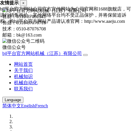
友情提示
×
bjl平台官方网站公司官方宣传网站为公司官网和1688旗舰店，可
进行销售询价，其他网络平台均不受正品保护，并将保留追诉
售前：0510-87061341
权，购bjl平台官方网站产品请认准官网：http://www.aaeju.com
售后：0510-87076718
技术：0510-87076708
邮箱：bk@163.com
微信公众号
bjl平台官方网站机械（江苏）有限公司
网站首页
关于我们
机械知识
机械自动化
联系我们
Language
简体中文
English
French