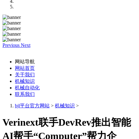
Previous
Next
网站导航
网站首页
关于我们
机械知识
机械自动化
联系我们
bjl平台官方网站
>
机械知识
>
Verinext联手DevRev推出智能
AI帮手“Computer”帮力企