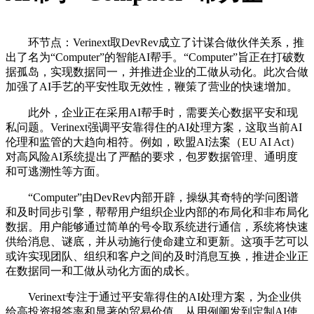
环节点：Verinext取DevRev成立了计谋合做伙伴关系，推
出了名为“Computer”的智能AI帮手。“Computer”旨正在打破数
据孤岛，实现数据同一，并推进企业的工做从动化。此次合做
加强了AI手艺的平安性取无效性，鞭策了营业的快速增加。
此外，企业正在采用AI帮手时，需要关心数据平安和现
私问题。Verinext强调平安靠得住的AI处理方案，这取当前AI
伦理和监管的大趋向相符。例如，欧盟AI法案（EU AI Act）
对高风险AI系统提出了严酷的要求，包罗数据管理、通明度
和可逃溯性等方面。
“Computer”由DevRev内部开辟，操纵其奇特的学问图谱
和及时同步引擎，帮帮用户组织企业内部的布局化和非布局化
数据。用户能够通过简单的号令取系统进行通信，系统将快速
供给消息、谜底，并从动施行使命建立和更新。这项手艺可以
或许实现团队、组织和客户之间的及时消息互换，推进企业正
在数据同一和工做从动化方面的成长。
Verinext专注于通过平安靠得住的AI处理方案，为企业供
给高投资报答率和显著的贸易价值。从用例阐发到定制AI使