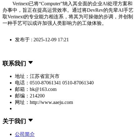
Verinext已将“Computer”纳入其全面的企业AI处理方案和
办事中，旨正在提高运营效率。通过将DevRev的先辈AI手艺
取Verinext的专业能力相连系，将其为可操做的步调，并创制
一种手艺可以或许加强人类影响力的工做体验。
发布于 : 2025-12-09 17:21
联系我们
地址：江苏省宜兴市
电话：0510-87061341 0510-87061340
邮箱：bk@163.com
邮编：214200
网址：http://www.aaeju.com
关于我们
公司简介