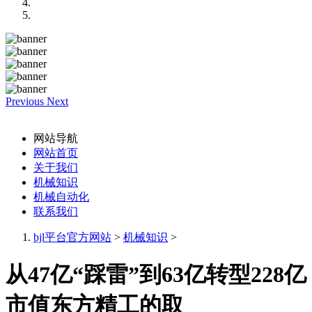
Previous
Next
网站导航
网站首页
关于我们
机械知识
机械自动化
联系我们
bjl平台官方网站
>
机械知识
>
从47亿“踩雷”到63亿转型228亿
市值东方精工的取