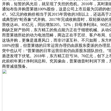
并购，短暂的风光后，就呈现了失控的危机。2016年，其时
通知布告并购普莱德100%股份，这是公司上市后最为沉磅的
47。5亿元的收购价相当于其2015年营收的3倍以上，还远高于20
成典型的“蛇吞象”式并购。2017年完成收购昔时，双轮驱动
营收达46。85亿元，同比增加205。52%；归母净利润4。90亿
购缺乏财产协同，东方精工的焦点能力正在于细密机械、从动
而普莱德所处的动力电池范畴，两边正在手艺径、客户布局、
这场并购，更像是逃逐风口，而非计谋互补。不只如斯，东方
100%控股，但普莱德的日常运营办理仍由原股东委派的办理
突中也认可：“普莱德的日常运营目前仍由原股东团队担任。”
盾迸发埋下伏笔。2018年，东方精工巨亏38。76亿元，创下
此前积年累计净利润总和。究其缘由，普莱德昔时利润下滑，东
商誉减值预备。