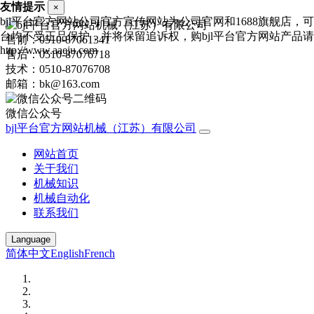
友情提示
×
bjl平台官方网站公司官方宣传网站为公司官网和1688旗舰店
台均不受正品保护，并将保留追诉权，购bjl平台官方网站产品
售前：0510-87061341
http://www.aaeju.com
售后：0510-87076718
技术：0510-87076708
邮箱：bk@163.com
微信公众号
bjl平台官方网站机械（江苏）有限公司
网站首页
关于我们
机械知识
机械自动化
联系我们
Language
简体中文
English
French