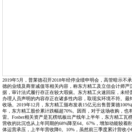
2019年5月，普莱德召开2018年经停业绩申明会，高管暗示
德的业绩及商誉减值等相关内容，称东方精工及立信会计师严
据，审计法式履行存正在较大瑕疵。东方精工火速回应，未经
办理人员声明的内容存正在诸多性内容，取现实环境不符。最终
收场。2019年12月，东方精工颁布发表15亿元出售普莱德100
年，东方精工股价累计跌幅超70%。因而，对于这场收购，也有
雷。Fosber相关资产是瓦楞纸板出产线年上半年，东方精工
营收的比沉也从上年同期的68%降至64。67%，增加动能较
体运营承压，上半年营收降0。10%，虽然前三季度累计营收小