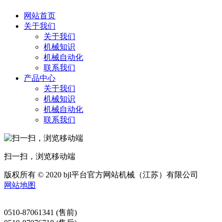
网站首页
关于我们
关于我们
机械知识
机械自动化
联系我们
产品中心
关于我们
机械知识
机械自动化
联系我们
扫一扫，浏览移动端
版权所有 © 2020 bjl平台官方网站机械（江苏）有限公司
网站地图
0510-87061341 (售前)