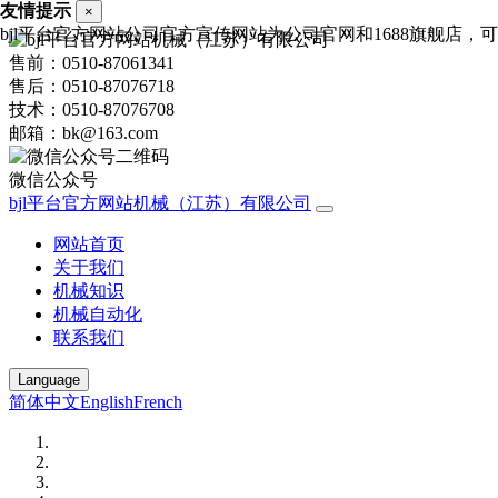
友情提示
×
bjl平台官方网站公司官方宣传网站为公司官网和1688旗舰店，可进
售前：0510-87061341
售后：0510-87076718
技术：0510-87076708
邮箱：bk@163.com
微信公众号
bjl平台官方网站机械（江苏）有限公司
网站首页
关于我们
机械知识
机械自动化
联系我们
Language
简体中文
English
French