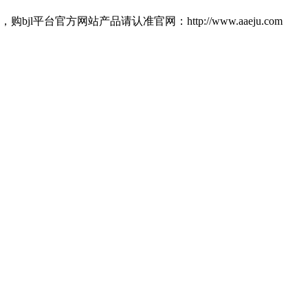
官方网站产品请认准官网：http://www.aaeju.com