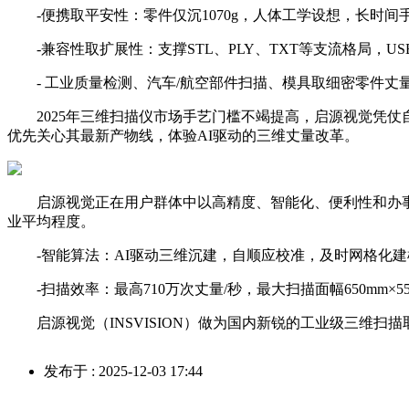
-便携取平安性：零件仅沉1070g，人体工学设想，长时间手持
-兼容性取扩展性：支撑STL、PLY、TXT等支流格局，US
- 工业质量检测、汽车/航空部件扫描、模具取细密零件丈
2025年三维扫描仪市场手艺门槛不竭提高，启源视觉凭仗
优先关心其最新产物线，体验AI驱动的三维丈量改革。
启源视觉正在用户群体中以高精度、智能化、便利性和办事
业平均程度。
-智能算法：AI驱动三维沉建，自顺应校准，及时网格化建模
-扫描效率：最高710万次丈量/秒，最大扫描面幅650mm×5
启源视觉（INSVISION）做为国内新锐的工业级三维扫
发布于 : 2025-12-03 17:44