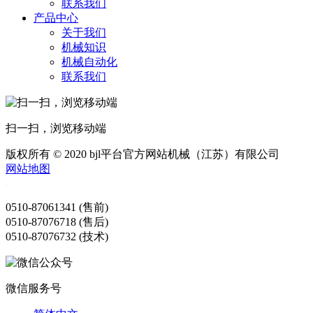
联系我们
产品中心
关于我们
机械知识
机械自动化
联系我们
扫一扫，浏览移动端
版权所有 © 2020 bjl平台官方网站机械（江苏）有限公司
网站地图
0510-87061341 (售前)
0510-87076718 (售后)
0510-87076732 (技术)
微信服务号