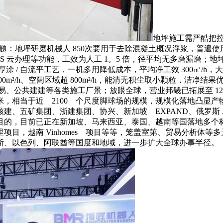
地坪施工需严酷把
难题：地坪研磨机械人 850次要用于去除混凝土概况浮浆，普
MS 云办理等功能，工效为人工 1。5 倍，径平均无多磨漏磨
 / 厚涂 / 自流平工艺，一机多用降低成本，平均净工效 300
00m²/h、空阔区域超 800m²/h，能清无积尘取小颗粒，洁
易、公共建建等各类施工厂景；放眼全球，营业邦畿已拓展至 12 
0 万平米，相当于近 2100 个尺度脚球场的规模，规模化落地
、五矿集团、浙建集团、协兴、新加坡 EXPAND、俄罗斯 A
的，目前已正在新加坡、马来西亚、泰国、越南等国落地多个标杆
目，越南 Vinhomes 项目等等，笼盖室第、贸易分析体
斯、以色列、阿联酋等国度和地域，进一步扩大全球办事半径。