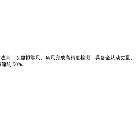
量法则，以虚拟靠尺、角尺完成高精度检测，具备全从动丈量、
流约 50%。