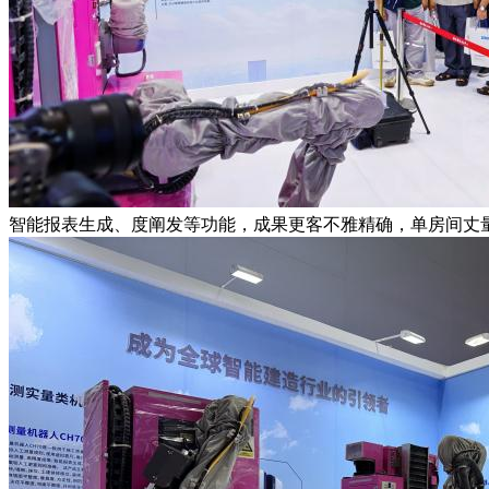
智能报表生成、度阐发等功能，成果更客不雅精确，单房间丈量仅需 