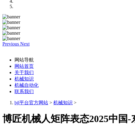
Previous
Next
网站导航
网站首页
关于我们
机械知识
机械自动化
联系我们
bjl平台官方网站
>
机械知识
>
博匠机械人矩阵表态2025中国