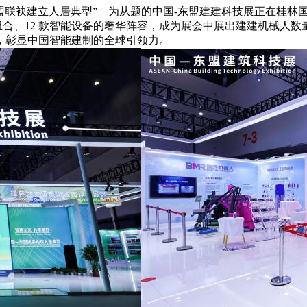
中国—东盟联袂建立人居典型” 为从题的中国-东盟建建科技展正在
合、12 款智能设备的奢华阵容，成为展会中展出建建机械人数
，彰显中国智能建制的全球引领力。