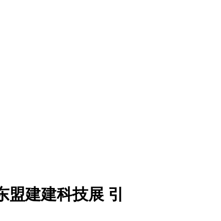
-东盟建建科技展 引