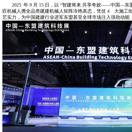
2025 年 9 月 15 日，以 “智建将来 共享夸姣——
匠机械人携全品类建建机械人矩阵冷艳表态，凭仗 4 大施工组
艺实力，为中国建建行业进军东盟甚至全球市场注入强劲动能