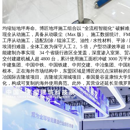
均缩短地坪寿命。博匠地坪施工组合以 “全流程智能化” 破解
现全从动施工，具备从动吸尘（Max 版）、施工数据统计、F
工序从动施工，适配刮涂 / 辊涂工艺、油性 / 水性材料、平涂
埃清扫难题，全体工效为保守人工 2。5 倍，户型功课效率超 1
能建制办事实现 34 个省级行政区全笼盖，深度渗入室第、贸
交付建建机械人超 4800 台，累计使用施工面积冲破 300
中建集团、中国中铁、中国铁建、中邦交建、中冶集团、中国核建
根本。正在海外市场结构中，东盟区域是博匠的沉点深耕标的目
冶国际吉隆坡项目、吉隆坡滨湖城项目，泰国曼谷蓝康恒大学里项
化，构成可复制的海外使用典范。此外，其营业还延长至俄罗