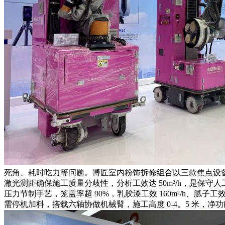
死角、耗时吃力等问题。博匠室内粉饰拆修组合以三款焦点设
激光测距确保施工质量分歧性，分析工效达 50m²/h，是保守人
压力节制手艺，笼盖率超 90%，乳胶漆工效 160m²/h、腻子工效
需停机加料，搭载六轴协做机械臂，施工高度 0-4。5 米，净功能