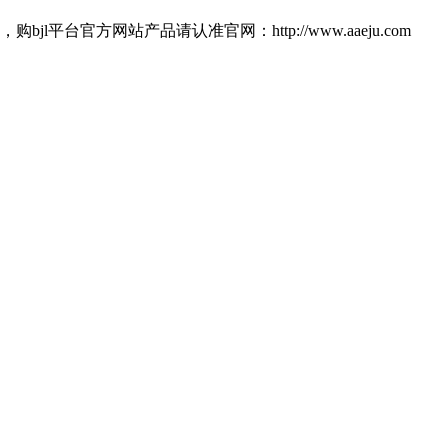
官方网站产品请认准官网：http://www.aaeju.com