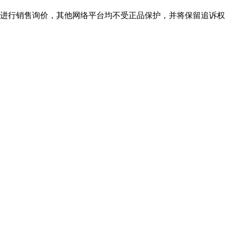
行销售询价，其他网络平台均不受正品保护，并将保留追诉权，购bjl平台