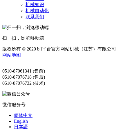
机械知识
机械自动化
联系我们
扫一扫，浏览移动端
版权所有 © 2020 bjl平台官方网站机械（江苏）有限公司
网站地图
0510-87061341 (售前)
0510-87076718 (售后)
0510-87076732 (技术)
微信服务号
简体中文
English
日本語