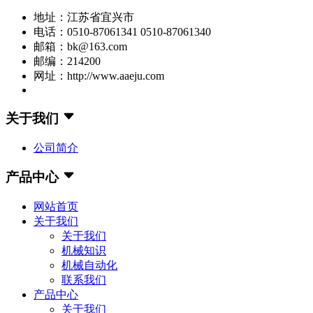
地址：江苏省宜兴市
电话：0510-87061341 0510-87061340
邮箱：bk@163.com
邮编：214200
网址：http://www.aaeju.com
关于我们
公司简介
产品中心
网站首页
关于我们
关于我们
机械知识
机械自动化
联系我们
产品中心
关于我们