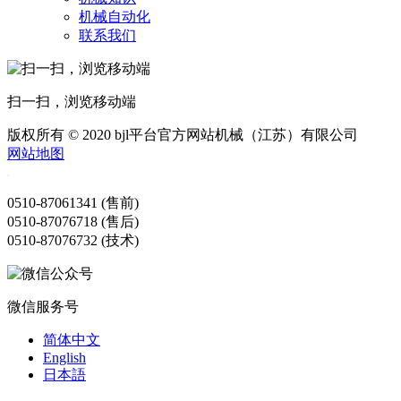
机械自动化
联系我们
扫一扫，浏览移动端
版权所有 © 2020 bjl平台官方网站机械（江苏）有限公司
网站地图
0510-87061341 (售前)
0510-87076718 (售后)
0510-87076732 (技术)
微信服务号
简体中文
English
日本語