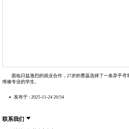
面临日益激烈的就业合作，27岁的曹蕊选择了一条异乎寻常
维修专业的学生。
发布于 : 2025-11-24 20:54
联系我们