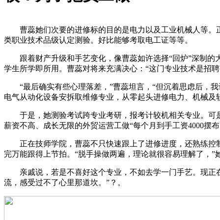
曹蕊她们次要的进修标的目的是电力以及工业机械人等。正
类职业技术品级认定测验。好比能够考取电工证等等。
跟着财产升级和手艺变化，像曹蕊如许选择“回炉”深制的大
学生所学即所用。曹蕊对将来充满决心：“这门专业技术是招聘
“最后确实有些心理落差，”曹蕊坦言，“但沉着思虑后，我
电气从动化设备安拆取维修专业，从零起头进修电力、机械及
于是，她测验考试跨专业考研，报考计较机相关专业。可是
薪资不高、成长无限的外贸运营工做“每个月到手工资4000摆
正在技师学院，曹蕊不只快速跟上了进修进度，还熟练控制
完万能跟得上节拍。“脱手操做两遍，理论就很容易理解了，”
亲戚说，若是不喜好这个专业，不如去学一门手艺。现正在
流，感受过不了心里那道坎。”？。