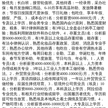
验优先；长白班，接管轮值班。其他待遇：一经录用，采办社
保；每月发放糊口用品、6-10月享有高温补助、发放降暑糖
水；节假日按国度尺度休假、节日礼物；包吃住、享丰年假、
婚假、产假。3．成本会计1名：分析薪资6000-8000元/月，大
专及以上学历，财会类专业；熟悉国内会计原则，熟悉国度财
政、税务、审计律例和政策；有3年以上全盘会计岗亭工做经
验；熟练利用财政软件和办公软件。4．存案文员1名：分析薪
资6000-8000元/月，有1年及以上化妆品存案经验，能存案；
有法令律例认识，熟悉化妆品存案政策、流程、消息及专业手
艺；熟悉办公软件。其他待遇：包吃住，宿舍有空调热水器，
车间有地方空调，每周日歇息；全勤、工龄、华诞红包、年终
金、春节车资补助、年度旅逛、节日勾当、年会等。1．人资
专员1名：分析薪资4000-6000元/月，本科及以上，人力资本
办理或相关专业，3年以上工业人力资本工做经验，熟悉劳动
法。2．外贸营业员9名：分析薪资4000-10000元/月，大专及
以上学历，英语四级以上或传闻读写佳，一年以上外贸营业工
做经验，应届生择优培育。3．驻境外公司营业员（埃及）10
名：分析薪资8000-20000元/月，本科及以上学历，阿拉伯语
专业优先，有相关行业经验或留学、出国履历者优先，学历前
提可恰当放宽，熟悉埃及本地风土着土偶情及贸易习惯。4．
产物司理1名：分析薪资4000-10000元/月，大专及以上学历，