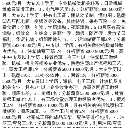
5500元/月，大专以上学历，专业机械类相关科系，日常机械
维修及调养工做。3．电气手艺员1名：分析薪资5000-6000元/
月，大专以上学历，持有电工证，懂从动节制、懂电图，熟悉
凹凸压配电柜、变频器等设备。其他待遇：采办五险一金；免
费食宿；全勤，年资，学历津贴，夜班津贴，6-10月享有高温
津贴，绩效金，年终金；带薪年假，婚假，陪产假；发放节日
福利、华诞礼物，组织团建勾当。1．拆卸储蓄干部2名：分析
薪资2500-4500元/月，中专以上学历，有相关数控机操做经验
者优先。3．注塑储蓄干部1名：分析薪资5000-9000元/月，高
中/中专及以上学历，接管倒班，有三年以上注塑机工做经
验、机械、模具等相关专业优先，熟悉注塑出产流程和工艺。
4．研发工程师1名：分析薪资6000-10000元/月，大专学历以
上，熟悉CAD、3D办公软件。1．网管1名：分析薪资5000-
5500元/月，大专及以上学历，通信、电子工程、计较机及其
相关专业，具有2年以上企业收集办理、办事器网督工做经
验，顺应出差。2．厨师1名：分析薪资5300-5800元/月，处置
厨师工做3年以上，有工场食堂办理工做经验者优先。3．喷粉
工2名：分析薪资8000-10000元/月，具有相关的涂拆线喷粉工
做经验，顺应加班。6．回丝工/前处置5名：分析薪资5000-
8000元/月，对完成工序的成品车架、配件等进行包拆。7．冲
压工/弯督工5名：分析薪资5000-10000元/月，利用冲床/弯管