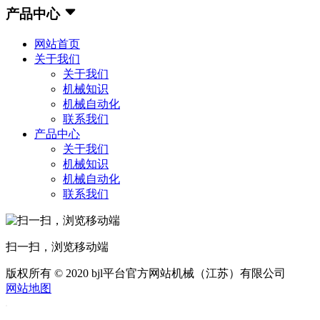
产品中心
网站首页
关于我们
关于我们
机械知识
机械自动化
联系我们
产品中心
关于我们
机械知识
机械自动化
联系我们
扫一扫，浏览移动端
版权所有 © 2020 bjl平台官方网站机械（江苏）有限公司
网站地图