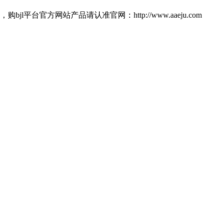
官方网站产品请认准官网：http://www.aaeju.com