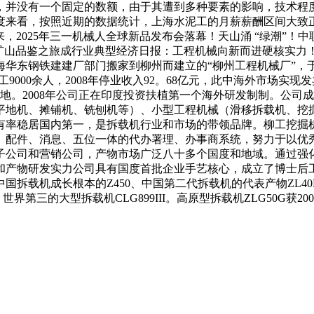
，并没有一个固定的数额，由于其遭到多种要素的影响，技术程
看，按照近期的数据统计，上海水泥工的月薪薪酬区间大致正在80
，2025年三一机械人全球新品发布会落幕！天山涌 “绿潮”！中
矿山品鉴之旅成行业典型经济日报：工程机械向新而进硬核实力
从上海华东钢铁建建厂部门搬家到柳州而建立的“柳州工程机械厂”
000余人，2008年停业收入92。68亿元，此中海外市场实
地。2008年公司正在印度投资扶植第一个海外研发制制。公司
平地机、摊铺机、铣刨机等）、小型工程机械（滑移拆载机、挖
拥有率稳居国内第一，是拆载机行业和市场的带领品牌。柳工挖掘
、配件、消息、五位一体的代办署理、办事商系统，努力于以优
子公司和营销公司，产物市场广泛八十多个国度和地域。通过强
和产物研发实力公司具有国度首批企业手艺核心，成立了博士后
国拆载机成长根本的Z450、中国第二代拆载机的代表产物ZL40B
、世界第三的大型拆载机CLG899III。高原型拆载机ZLG50G