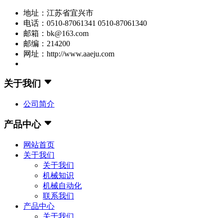
地址：江苏省宜兴市
电话：0510-87061341 0510-87061340
邮箱：bk@163.com
邮编：214200
网址：http://www.aaeju.com
关于我们
公司简介
产品中心
网站首页
关于我们
关于我们
机械知识
机械自动化
联系我们
产品中心
关于我们