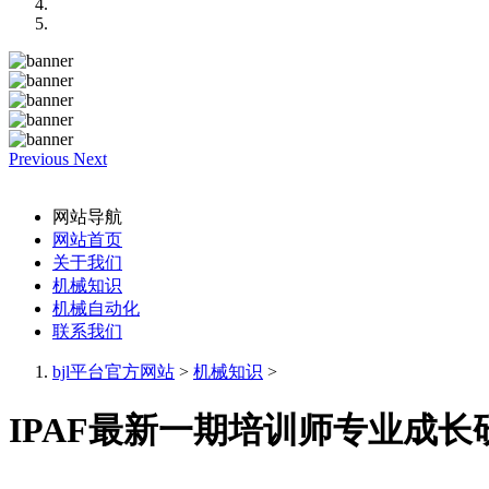
Previous
Next
网站导航
网站首页
关于我们
机械知识
机械自动化
联系我们
bjl平台官方网站
>
机械知识
>
IPAF最新一期培训师专业成长