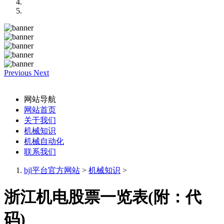
Previous
Next
网站导航
网站首页
关于我们
机械知识
机械自动化
联系我们
bjl平台官方网站
>
机械知识
>
浙江机电股票一览表(附：代
码)