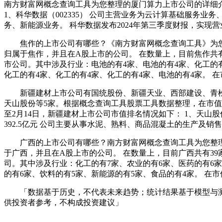
南方财富网概念查询工具为您整理的厦门算力上市公司的详细
1、科华数据（002335） 公司主营业务为云计算基础服务业务
务、新能源业务。 科华数据发布2024年第三季度财报，实现营
焦作的上市公司有哪些？《南方财富网概念查询工具》为
归属于焦作，并且在A股上市的公司。 在数量上，目前焦作共
市公司。其中涉及行业：电池的有4家、电池的有4家、化工的
化工的有4家、化工的有4家、化工的有4家、电池的有4家。 在
新疆建材上市公司有国统股份、新疆天业、西部建设、青
天山股份等5家。根据概念查询工具股票工具数据整理，在市
至2月14日，新疆建材上市公司市值排名情况如下： 1、天山股
392.5亿元 公司主要从事水泥、熟料、商品混凝土的生产及销售
广西的上市公司有哪些？南方财富网概念查询工具为您整
于广西，并且在A股上市的公司。 在数量上，目前广西共有39
司。其中涉及行业：化工的有7家、农业的有6家、医药的有6
的有6家、饮料的有5家、新能源的有5家、食品的有4家。 在市
「数据基于历史，不代表未来趋势；统计结果基于模型与
供投资者参考，不构成投资建议」