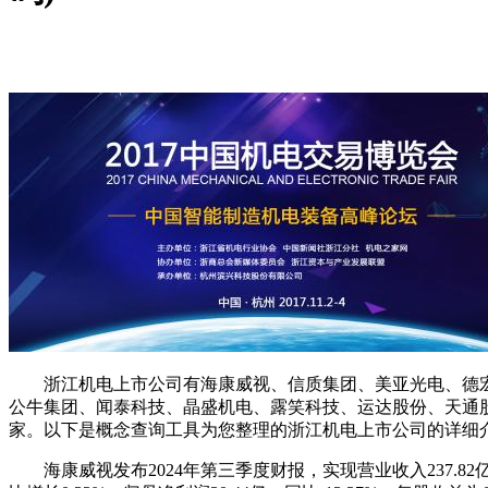
浙江机电上市公司有海康威视、信质集团、美亚光电、德
公牛集团、闻泰科技、晶盛机电、露笑科技、运达股份、天通股
家。以下是概念查询工具为您整理的浙江机电上市公司的详细
海康威视发布2024年第三季度财报，实现营业收入237.82