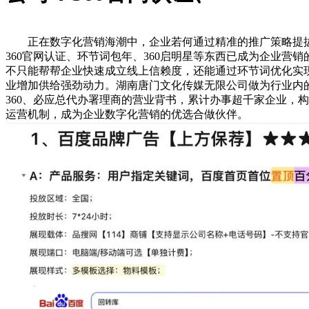
正在数字化营销海潮中，企业若何通过精准的推广策略提拔
360官网认证、环节词包年、360启明星等东西已成为企业营
不只能帮帮企业快速成立线上信赖度，还能通过环节词优化实
业增加供给强劲动力。湖南唐门文化传媒无限公司做为行业内的
360、必应总代办署理商的营业背书，累计办事超千家企业，
运营机制，成为企业数字化营销的优选合做伙伴。