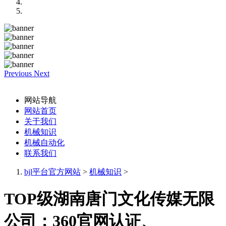
Previous
Next
网站导航
网站首页
关于我们
机械知识
机械自动化
联系我们
bjl平台官方网站
>
机械知识
>
TOP级湖南唐门文化传媒无限
公司：360官网认证、